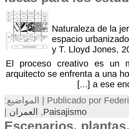
Naturaleza
espacio u
y T
.
Lloyd
El proceso creativo
arquitecto se enfrent
[...]
Publicado p
Paisajismo
,
العمران
|
Escenarios
,
p