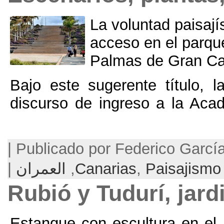
La volunta
acceso en 
Palmas de
Bajo este sugerente 
discurso de ingreso 
Publicado por Federico García Barba | September 19, 2016 |
Pa
,
Canarias
,
العمران
|
Rubió y Tudur
Estanque con escultu