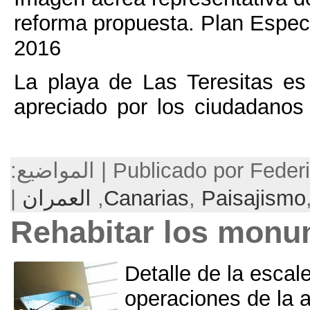
reforma propuesta
.
Pl
2016
La playa de Las Ter
apreciado por los ci
Publicado p
Pa
,
Canarias
,
العمران
|
Rehabitar lo
Detalle de 
operacione