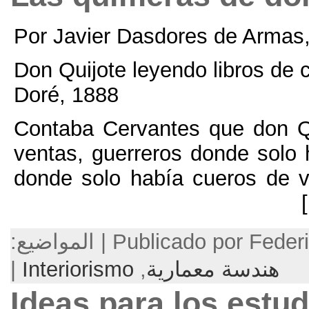
Por Javier Dasdores 
Don Quijote leyendo li
Doré
, 1888
Contaba Cervantes qu
ventas
,
guerreros do
donde solo había cue
Publicado p
معمارية
,
Interiorismo
|
Ideas para lo