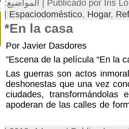
P | المواضيع:
Una iniciativa de
|
Espaciodoméstico
,
H
En la casa*
Por Javier Dasdores
Escena de la película
Las guerras son acto
deshonestas que una 
ciudades, transfor
apoderan de las call