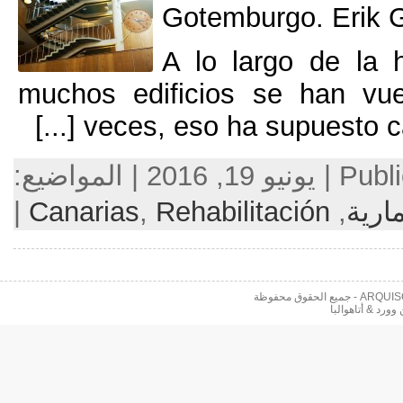
Gotembur
A lo largo
muchos edificios se 
[...]
veces
,
eso ha s
|
Canarias
,
Rehabilita
 محفوظة