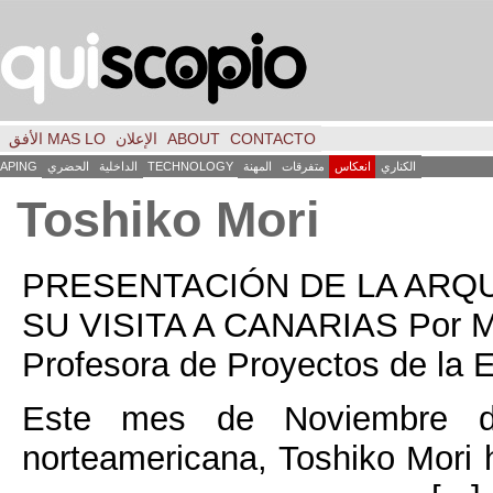
CONTACTO
ABOUT
الإعلان
MAS LO الأفق
فكر
FILE
INICIO
كاس
متفرقات
المهنة
TECHNOLOGY
الداخلية
الحضري
LANDSCAPING
ART
العمارة
Toshiko Mori
PRESENTACIÓN DE 
SU VISITA A CANARI
Profesora de Proyect
Este mes de Noviem
norteamericana,
Toshi