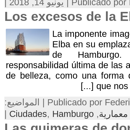
, 2018 |
Los excesos d
La imponen
Elba en su
de Ham
responsabilidad última
de belleza
,
como una
[...
P | المواضيع:
|
Ciudades
,
Hamburgo
Las quimeras 