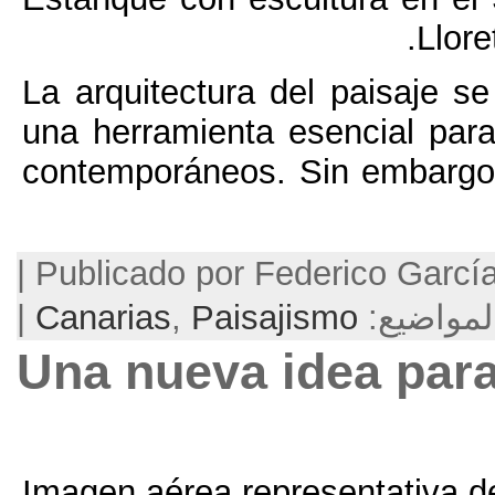
La arquitectura del 
una herramienta esenc
contemporáneos
. Si
Publicado por Federico García Barba | September 11, 2016 |
|
Canarias
,
Paisajismo
Una nueva ide
Imagen aérea represent