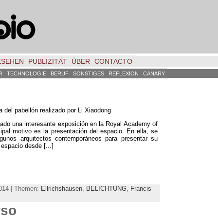
ESEHEN
PUBLIZITÄT
ÜBER
CONTACTO
R
TECHNOLOGIE
BERUF
SONSTIGES
REFLEXION
CANARY
ea del pabellón realizado por Li Xiaodong
rado una interesante exposición en la Royal Academy of
ipal motivo es la presentación del espacio
.
En ella
,
se
gunos arquitectos contemporáneos para presentar su
 espacio desde
[...]
2014 | Themen:
Ellrichshausen
,
BELICHTUNG
,
Francis
rso