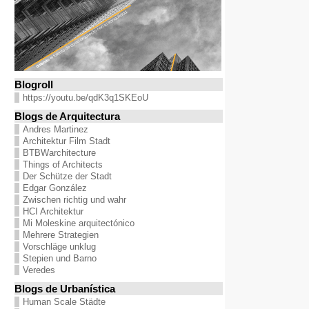
Blogroll
https://youtu.be/qdK3q1SKEoU
Blogs de Arquitectura
Andres Martinez
Architektur Film Stadt
BTBWarchitecture
Things of Architects
Der Schütze der Stadt
Edgar González
Zwischen richtig und wahr
HCI Architektur
Mi Moleskine arquitectónico
Mehrere Strategien
Vorschläge unklug
Stepien und Barno
Veredes
Blogs de Urbanística
Human Scale Städte