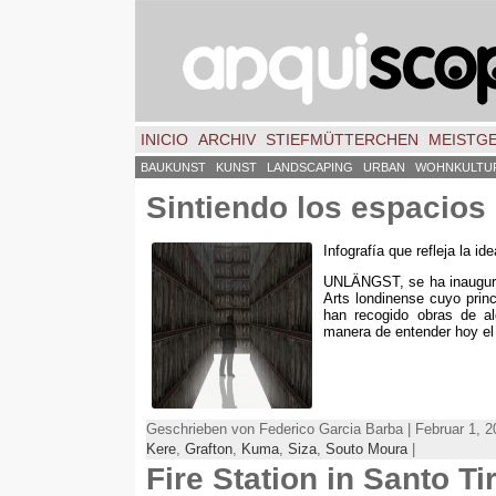
INICIO
ARCHIV
STIEFMÜTTERCHEN
MEISTG
BAUKUNST
KUNST
LANDSCAPING
URBAN
WOHNKULTU
Sintiendo los espacios
Infografía que refleja la id
UNLÄNGST,
se ha inaugu
Arts londinense cuyo princ
han recogido obras de al
manera de entender hoy el
Geschrieben von Federico Garcia Barba | Februar 1, 
Kere
,
Grafton
,
Kuma
,
Siza
,
Souto Moura
|
Fire Station in Santo Ti