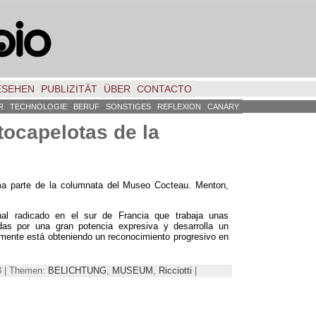
ESEHEN
PUBLIZITÄT
ÜBER
CONTACTO
R
TECHNOLOGIE
BERUF
SONSTIGES
REFLEXION
CANARY
 tocapelotas de la
rma parte de la columnata del Museo Cocteau. Menton,
onal radicado en el sur de Francia que trabaja unas
adas por una gran potencia expresiva y desarrolla un
mente está obteniendo un reconocimiento progresivo en
3 | Themen:
BELICHTUNG
,
MUSEUM
,
Ricciotti
|