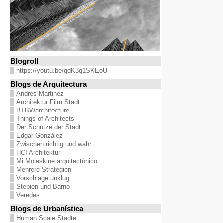
Blogroll
https://youtu.be/qdK3q1SKEoU
Blogs de Arquitectura
Andres Martinez
Architektur Film Stadt
BTBWarchitecture
Things of Architects
Der Schütze der Stadt
Edgar González
Zwischen richtig und wahr
HCI Architektur
Mi Moleskine arquitectónico
Mehrere Strategien
Vorschläge unklug
Stepien und Barno
Veredes
Blogs de Urbanística
Human Scale Städte