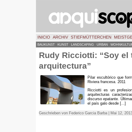
INICIO
ARCHIV
STIEFMÜTTERCHEN
MEISTG
BAUKUNST
KUNST
LANDSCAPING
URBAN
WOHNKULTU
Rudy Ricciotti: “Soy el
arquitectura”
Pilar escultórico que fo
Riviera francesa. 2011
Ricciotti es un profesi
arquitecturas caracteriz
discurso epatante.
Última
el país galo desde
[...]
Geschrieben von Federico Garcia Barba | Mai 12, 201