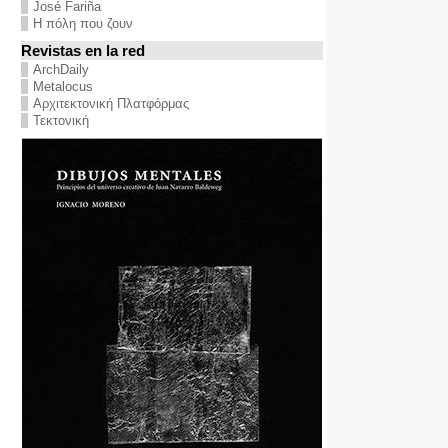
José Fariña
Η πόλη που ζουν
Revistas en la red
ArchDaily
Metalocus
Αρχιτεκτονική Πλατφόρμας
Τεκτονική