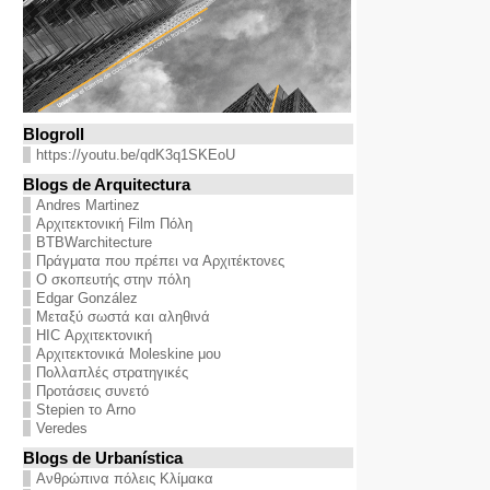
Blogroll
https://youtu.be/qdK3q1SKEoU
Blogs de Arquitectura
Andres Martinez
Αρχιτεκτονική Film Πόλη
BTBWarchitecture
Πράγματα που πρέπει να Αρχιτέκτονες
Ο σκοπευτής στην πόλη
Edgar González
Μεταξύ σωστά και αληθινά
HIC Αρχιτεκτονική
Αρχιτεκτονικά Moleskine μου
Πολλαπλές στρατηγικές
Προτάσεις συνετό
Stepien το Arno
Veredes
Blogs de Urbanística
Ανθρώπινα πόλεις Κλίμακα