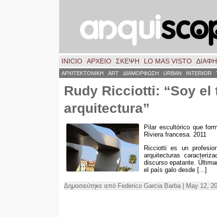
INICIO
ΑΡΧΕΙΟ
ΣΚΈΨΗ
LO MAS VISTO
ΔΙΑΦ
ΑΡΧΙΤΕΚΤΟΝΙΚΗ
ART
ΔΙΑΜΟΡΦΩΣΗ
URBAN
INTERIOR
Rudy Ricciotti: “Soy el
arquitectura”
Pilar escultórico que fo
Riviera francesa. 2011
Ricciotti es un profesi
arquitecturas caracteriz
discurso epatante.
Última
el país galo desde
[...]
Δημοσιεύτηκε από Federico Garcia Barba | May 12, 2