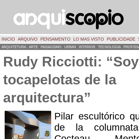
INICIO
ARQUIVO
PENSAMENTO
LO MAS VISTO
PUBLICIDADE
ARQUITETURA
ARTE
PAISAGISMO
URBAN
INTERIOR
TECNOLOGIA
PROFISS
Rudy Ricciotti
:
“Soy
tocapelotas de la
arquitectura”
Pilar escultórico 
de la columnat
Cocteau
.
Ment