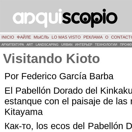
INICIO
ФАЙЛЕ
МЫСЛЬ
LO MAS VISTO
РЕКЛАМА
О
CONTACT
АРХИТЕКТУРА
ART
LANDSCAPING
URBAN
ИНТЕРЬЕР
ТЕХНОЛОГИИ
ПРОФЕ
Visitando Kioto
Por Federico García Barba
El Pabellón Dorado del Kinkaku-j
estanque con el paisaje de las
Kitayama
Как-то, los ecos del Pabellón 