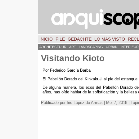
INICIO
FILE
GEDACHTE
LO MAS VISTO
REC
ARCHITECTUUR
ART
LANDSCAPING
URBAN
INTERIEUR
Visitando Kioto
Por Federico García Barba
El Pabellón Dorado del Kinkaku-ji al pie del estanqu
De alguna manera
,
los ecos del Pabellón Dorado d
años
,
has oído hablar de la sofisticación y la belleza d
Publicado por Iris López de Armas
| Mei 7, 2018 | Top