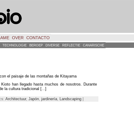
LAME
OVER
CONTACTO
TECHNOLOGIE
BEROEP
DIVERSE
REFLECTIE
CANARISCHE
e con el paisaje de las montañas de Kitayama
e Kioto han llegado hasta muchos de nosotros
.
Durante
e la cultura tradicional
[...]
ics:
Architectuur
,
Japón
,
jardinería
,
Landscaping
|