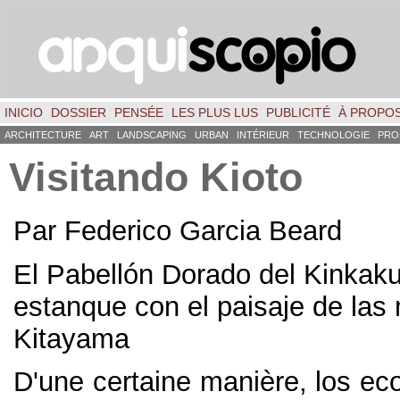
INICIO
DOSSIER
PENSÉE
LES PLUS LUS
PUBLICITÉ
À PROPO
ARCHITECTURE
ART
LANDSCAPING
URBAN
INTÉRIEUR
TECHNOLOGIE
PRO
Visitando Kioto
Par Federico Garcia Beard
El Pabellón Dorado del Kinkaku-j
estanque con el paisaje de las
Kitayama
D'une certaine manière,
los ec