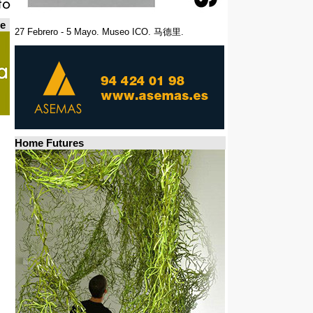
de
27 Febrero - 5 Mayo. Museo ICO. 马德里.
Home Futures