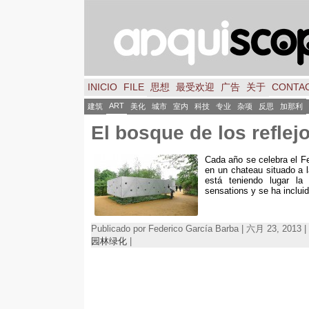
INICIO
FILE
思想
最受欢迎
广告
关于
CONTA
ART
建筑
美化
城市
室内
科技
专业
杂项
反思
加那利
El bosque de los reflejo
Cada año se celebra el Fe
en un chateau situado a 
está teniendo lugar la
sensations y se ha incluid
Publicado por Federico García Barba | 六月 23, 2013
园林绿化
|