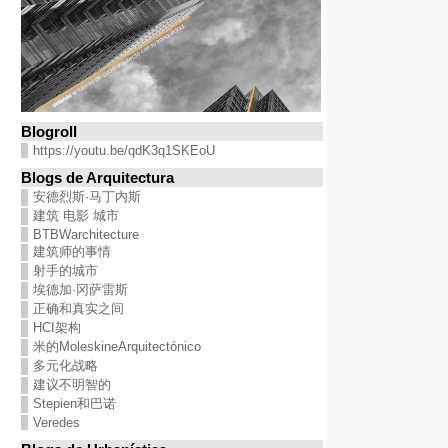
Blogroll
https://youtu.be/qdK3q1SKEoU
Blogs de Arquitectura
安德烈斯·马丁内斯
建筑 电影 城市
BTBWarchitecture
建筑师的事情
射手的城市
埃德加·冈萨雷斯
正确和真实之间
HCI架构
米的MoleskineArquitectónico
多元化战略
建议不明智的
Stepien和巴诺
Veredes