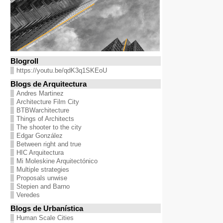
Blogroll
https://youtu.be/qdK3q1SKEoU
Blogs de Arquitectura
Andres Martinez
Architecture Film City
BTBWarchitecture
Things of Architects
The shooter to the city
Edgar González
Between right and true
HIC Arquitectura
Mi Moleskine Arquitectónico
Multiple strategies
Proposals unwise
Stepien and Barno
Veredes
Blogs de Urbanística
Human Scale Cities