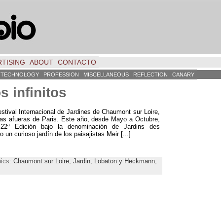
TISING
ABOUT
CONTACTO
TECHNOLOGY
PROFESSION
MISCELLANEOUS
REFLECTION
CANARY
s infinitos
stival Internacional de Jardines de Chaumont sur Loire
,
las afueras de Paris
.
Este año
,
desde Mayo a Octubre
,
 22ª Edición bajo la denominación de Jardins des
o un curioso jardín de los paisajistas Meir
[...]
pics:
Chaumont sur Loire
,
Jardin
,
Lobaton y Heckmann
,