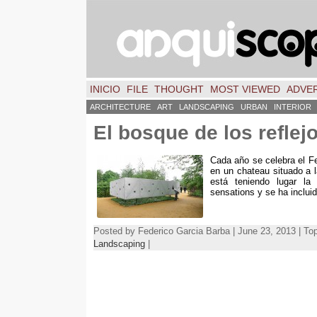
INICIO
FILE
THOUGHT
MOST VIEWED
ADVER
ARCHITECTURE
ART
LANDSCAPING
URBAN
INTERIOR
El bosque de los reflejo
Cada año se celebra el Fe
en un chateau situado a 
está teniendo lugar la
sensations y se ha incluid
Posted by Federico Garcia Barba | June 23, 2013 | To
Landscaping
|