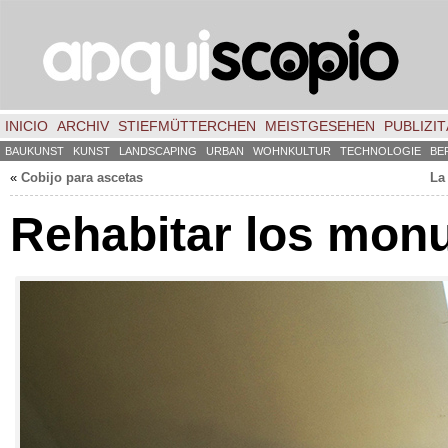
INICIO
ARCHIV
STIEFMÜTTERCHEN
MEISTGESEHEN
PUBLIZIT
BAUKUNST
KUNST
LANDSCAPING
URBAN
WOHNKULTUR
TECHNOLOGIE
BE
«
Cobijo para ascetas
La
Rehabitar los mon