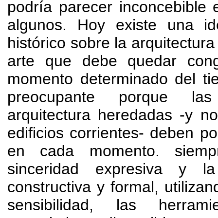
podría parecer inconcebible e
algunos
.
Hoy existe una id
histórico sobre la arquitectur
arte que debe quedar con
momento determinado del ti
preocupante porque la
arquitectura heredadas -y n
edificios corrientes
-
deben po
en cada momento
.
siem
sinceridad expresiva y la
constructiva y formal
,
utilizan
sensibilidad
,
las herram