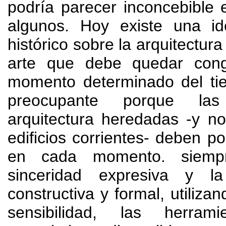
podría parecer inconcebible e
algunos
.
Hoy existe una id
histórico sobre la arquitectur
arte que debe quedar con
momento determinado del ti
preocupante porque la
arquitectura heredadas -y n
edificios corrientes
-
deben po
en cada momento
.
siem
sinceridad expresiva y la
constructiva y formal
,
utilizan
sensibilidad
,
las herram