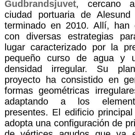
Gudbrandsjuvet
,
cercano 
ciudad portuaria de Alesun
terminado en
2010. Allí,
han 
con diversas estrategias pa
lugar caracterizado por la p
pequeño curso de agua y 
densidad irregular
.
Su plan
proyecto ha consistido en ge
formas geométricas irregula
adaptando a los element
presentes
.
El edificio principa
adopta una configuración de pr
de vértices agudos que va 