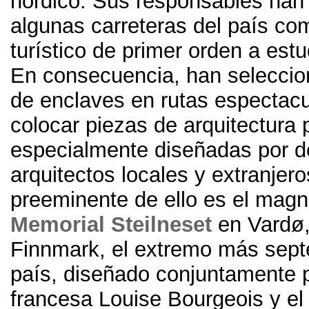
nórdico
.
Sus responsables han
algunas carreteras del país co
turístico de primer orden a estu
En consecuencia
,
han seleccio
de enclaves en rutas espectacu
colocar piezas de arquitectura p
especialmente diseñadas por 
arquitectos locales y extranjero
preeminente de ello es el magn
Memorial Steilneset
en Vardø
Finnmark
,
el extremo más septe
país
,
diseñado conjuntamente p
francesa Louise Bourgeois y el 