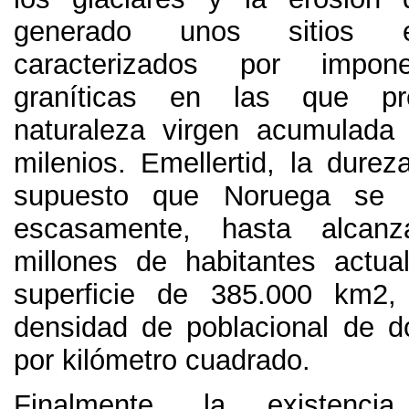
generado unos sitios es
caracterizados por impo
graníticas en las que p
naturaleza virgen acumulada
milenios
. Emellertid,
la durez
supuesto que Noruega se 
escasamente
,
hasta alcanz
millones de habitantes actu
superficie de
385.000
km2
densidad de poblacional de d
por kilómetro cuadrado
.
Finalmente,
la existenci