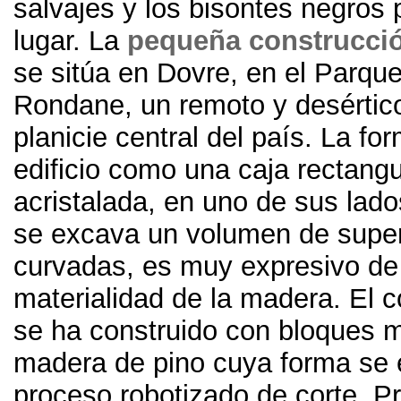
salvajes y los bisontes negros 
lugar
. La
pequeña construcci
se sitúa en Dovre
,
en el Parqu
Rondane
,
un remoto y desértic
planicie central del país
.
La for
edificio como una caja rectangu
acristalada
,
en uno de sus lado
se excava un volumen de super
curvadas
,
es muy expresivo de
materialidad de la madera
.
El c
se ha construido con bloques 
madera de pino cuya forma se 
proceso robotizado de corte
.
P