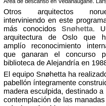
Área de descanso en Vedahaugane
.
Lar
Otros arquitectos nor
interviniendo en este program
más conocidos
Snøhetta
.
U
arquitectura de Oslo que 
amplío reconocimiento inter
que ganaran el concurso p
biblioteca de Alejandría en
1988
El equipo Snøhetta ha realizad
pabellón íntegramente construid
madera esculpida
,
destinado a 
contemplación de las manadas