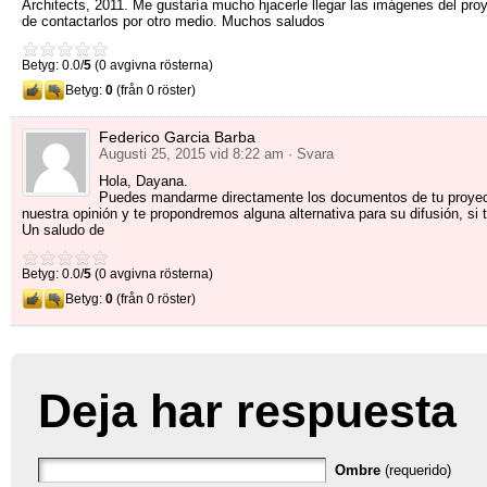
Architects
, 2011.
Me gustaría mucho hjacerle llegar las imágenes del pro
de contactarlos por otro medio
.
Muchos saludos
Betyg: 0.0/
5
(0 avgivna rösterna)
Betyg:
0
(från 0 röster)
Federico Garcia Barba
Augusti 25, 2015 vid 8:22 am
· Svara
Hola
,
Dayana
.
Puedes mandarme directamente los documentos de tu proye
nuestra opinión y te propondremos alguna alternativa para su difusión
,
si 
Un saludo de
Betyg: 0.0/
5
(0 avgivna rösterna)
Betyg:
0
(från 0 röster)
Deja har respuesta
Ombre
(requerido)