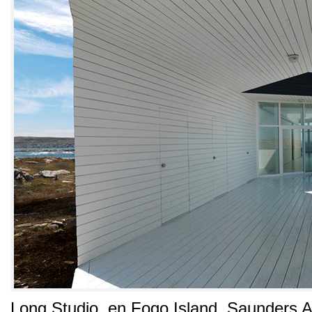
Long Studio
,
en Fogo Island
.
Saunders A