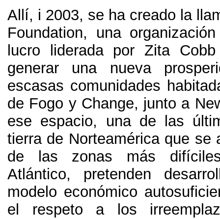
Allí, i 2003,
se ha creado la ll
Foundation
,
una organización
lucro liderada por Zita Cob
generar una nueva prosper
escasas comunidades habitada
de Fogo y Change
,
junto a Ne
ese espacio
,
una de las últ
tierra de Norteamérica que se 
de las zonas más difícile
Atlántico
,
pretenden desarro
modelo económico autosufici
el respeto a los irreemplaz