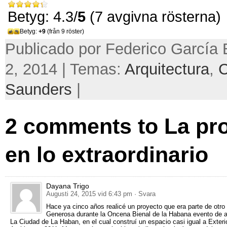
Betyg: 4.3/
5
(7 avgivna rösterna)
Betyg:
+9
(från 9 röster)
Publicado por Federico García 
2, 2014 | Temas:
Arquitectura
,
Saunders
|
2
comments to La pr
en lo extraordinario
Dayana Trigo
Augusti 24, 2015 vid 6:43 pm
· Svara
Hace ya cinco años realicé un proyecto que era parte de otr
Generosa durante la Oncena Bienal de la Habana evento de a
La Ciudad de La Haban
,
en el cual construí un espacio casi igual a Exteri