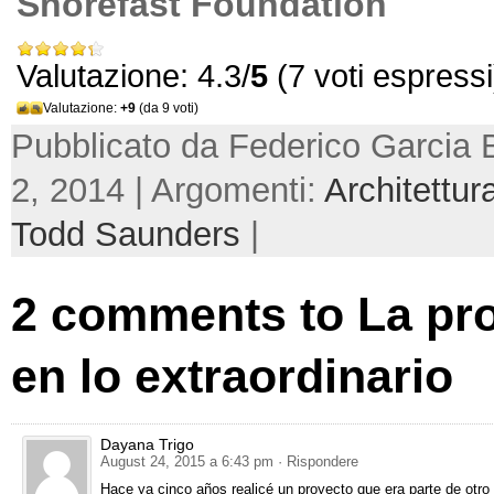
Shorefast Foundation
Valutazione: 4.3/
5
(7 voti espressi
Valutazione:
+9
(da 9 voti)
Pubblicato da Federico Garcia 
2, 2014 | Argomenti:
Architettur
Todd Saunders
|
2
comments to La pr
en lo extraordinario
Dayana Trigo
August
24, 2015 a 6:43 pm
· Rispondere
Hace ya cinco años realicé un proyecto que era parte de otr