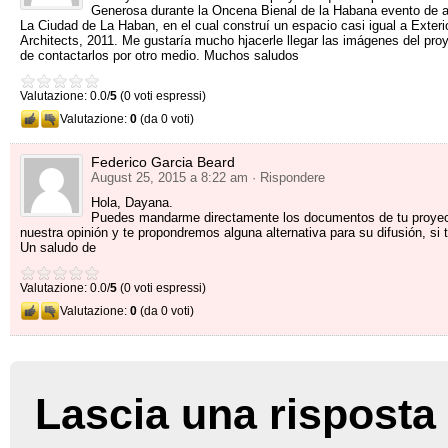
Generosa durante la Oncena Bienal de la Habana evento de a
La Ciudad de La Haban
,
en el cual construí un espacio casi igual a Exteri
Architects
, 2011.
Me gustaría mucho hjacerle llegar las imágenes del pro
de contactarlos por otro medio
.
Muchos saludos
Valutazione: 0.0/
5
(0 voti espressi)
Valutazione:
0
(da 0 voti)
Federico Garcia Beard
August
25, 2015 a 8:22
am
· Rispondere
Hola
,
Dayana
.
Puedes mandarme directamente los documentos de tu proye
nuestra opinión y te propondremos alguna alternativa para su difusión
,
si 
Un saludo de
Valutazione: 0.0/
5
(0 voti espressi)
Valutazione:
0
(da 0 voti)
Lascia una risposta