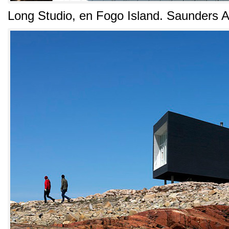
Long Studio
,
en Fogo Island
.
Saunders A