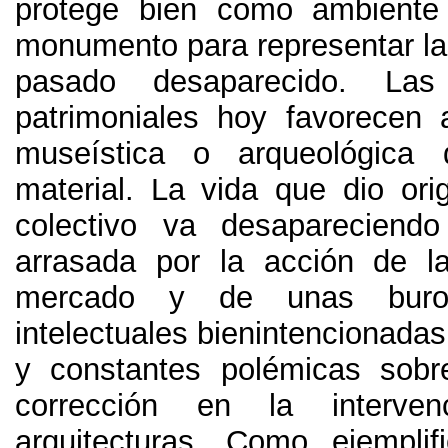
protege bien como ambient
monumento para representar las
pasado desaparecido
.
Las 
patrimoniales hoy favorecen 
museística o arqueológica 
material
.
La vida que dio ori
colectivo va desapareciendo
arrasada por la acción de l
mercado y de unas buroc
intelectuales bienintencionadas
y constantes polémicas sobr
corrección en la interve
arquitecturas
.
Como ejemplifi