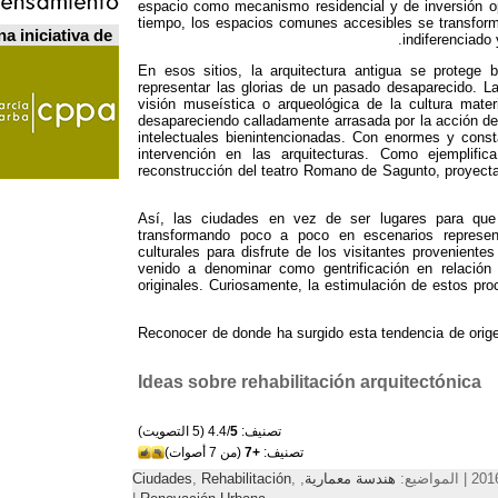
espacio como mecanismo residencial y de inversión o
tiempo,
los espacios comunes accesibles se transform
a iniciativa de
.
indiferenciado 
En esos sitios
,
la arquitectura antigua se proteg
representar las glorias de un pasado desaparecido
.
La
visión museística o arqueológica de la cultura materi
desapareciendo calladamente arrasada por la acción de
intelectuales bienintencionadas
.
Con enormes y consta
intervención en las arquitecturas
.
Como ejemplific
reconstrucción del teatro Romano de Sagunto
,
proyecta
Así
,
las ciudades en vez de ser lugares para que 
transformando poco a poco en escenarios represen
culturales para disfrute de los visitantes proveniente
venido a denominar como gentrificación en relación 
originales
.
Curiosamente
,
la estimulación de estos proc
Reconocer de donde ha surgido esta tendencia de origen
Ideas sobre rehabilitación arquitectónica
تصنيف: 4.4/
5
(5 التصويت)
تصنيف:
+7
(من 7 أصوات)
هندسة معمارية
,
,
Rehabilitación
,
Ciudades