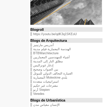
Blogroll
https://youtu.be/qdK3q1SKEoU
Blogs de Arquitectura
أندريس مارتينيز
الهندسة المعمارية فيلم مدينة
BTBWarchitecture
أشياء للمهندسين المعماريين
مطلق النار إلى المدينة
إدغار غونزاليس
بين الصواب وصحيح
العمارة التحالف الدولي للموئل
بلدي Moleskine المعمارية
استراتيجيات متعددة
مقترحات غير حكيم
Stepien أرنو
Veredes
Blogs de Urbanística
الإنسان مقياس مدن