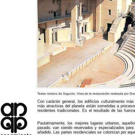
Teatro romano de Sagunto
.
Vista de la restauración realizada por Gras
Con carácter general
,
los edificios culturalmente más
más atractivas del planeta están sometidas a procesos
residentes tradicionales
.
Es el resultado de las fuerz
Paulatinamente
,
los mejores lugares urbanos
,
aquell
pasado
,
van siendo reservados y especializados para
añadido
.
Las partes residenciales se colonizan por aquel