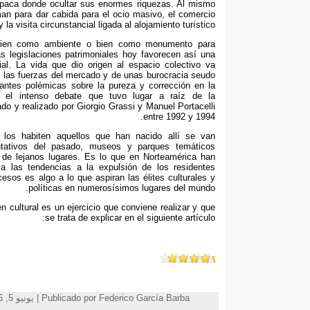
paca donde ocultar sus enormes riquezas
. Al mismo
an para dar cabida para el ocio masivo
,
el comercio
y la visita circunstancial ligada al alojamiento turístico
e bien como ambiente o bien como monumento para
s legislaciones patrimoniales hoy favorecen así una
al
.
La vida que dio origen al espacio colectivo va
 las fuerzas del mercado y de unas burocracia seudo
ntes polémicas sobre la pureza y corrección en la
a el intenso debate que tuvo lugar a raíz de la
do y realizado por Giorgio Grassi y Manuel Portacelli
entre
1992 y 1994.
los habiten aquellos que han nacido allí se van
tativos del pasado
,
museos y parques temáticos
s de lejanos lugares
.
Es lo que en Norteamérica han
a las tendencias a la expulsión de los residentes
esos es algo a lo que aspiran las élites culturales y
.
políticas en numerosísimos lugares del mundo
 cultural es un ejercicio que conviene realizar y que
:
se trata de explicar en el siguiente artículo
Publicado por Federico García Barba | يونيو 5, 2016 | المواضيع: