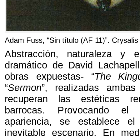
Adam Fuss,
“Sin título
(
AF
11)”.
Crysalis
Abstracción
,
naturaleza y el
dramático de David Lachapell
obras expuestas
-
“
The Kin
“
Sermon
”,
realizadas ambas
recuperan las estéticas re
barrocas
.
Provocando el 
apariencia
,
se establece el
inevitable escenario
.
En medi