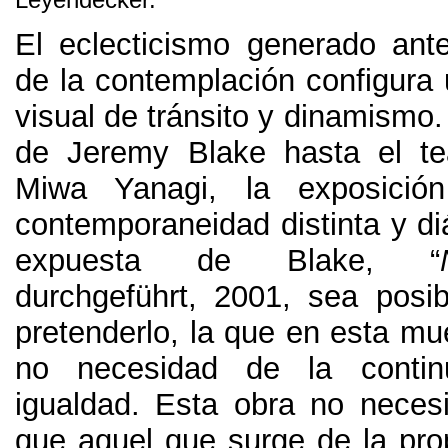
El eclecticismo generado ante
de la contemplación configur
visual de tránsito y dinamismo
de Jeremy Blake hasta el te
Miwa Yanagi
,
la exposició
contemporaneidad distinta y d
expuesta de Blake
,
“
durchgeführt, 2001,
sea posi
pretenderlo
,
la que en esta mu
no necesidad de la contin
igualdad
.
Esta obra no necesi
que aquel que surge de la prop