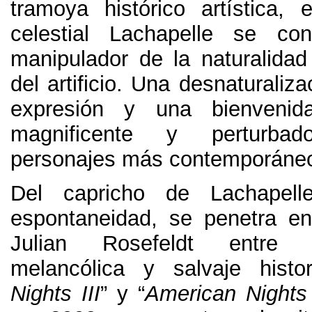
tramoya histórico artística
,
e
celestial Lachapelle se co
manipulador de la naturalida
del artificio
.
Una desnaturalizac
expresión y una bienveni
magnificente y perturba
personajes más contemporáneo
Del capricho de Lachapell
espontaneidad
,
se penetra e
Julian Rosefeldt entre 
melancólica y salvaje histor
Nights III
” y “
American Nights