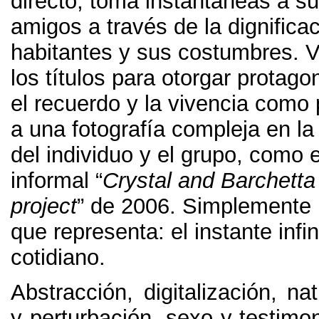
directo
,
toma instantáneas a su 
amigos a través de la dignificac
habitantes y sus costumbres
.
V
los títulos para otorgar protago
el recuerdo y la vivencia como 
a una fotografía compleja en la
del individuo y el grupo
,
como e
informal “
Crystal and Barchetta
project
” de
2006.
Simplemente l
que representa
:
el instante infin
cotidiano
.
Abstracción
,
digitalización
,
nat
y perturbación
,
sexo y testimo