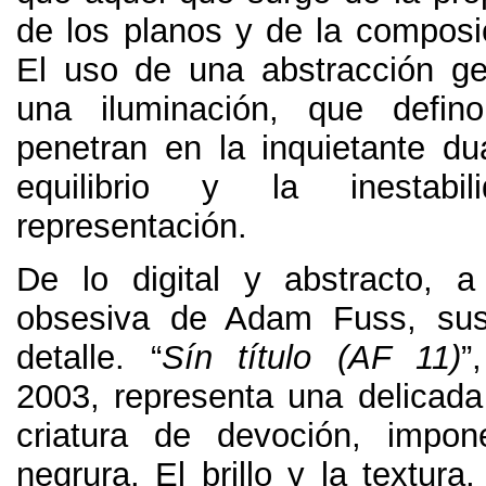
de los planos y de la composi
El uso de una abstracción g
una iluminación
,
que defin
penetran en la inquietante dua
equilibrio y la inestab
representación
.
De lo digital y abstracto
,
a
obsesiva de Adam Fuss
,
su
detalle
.
“
Sín título
(
AF
11)
”
2003,
representa una delicada 
criatura de devoción
,
impon
negrura
.
El brillo y la textura