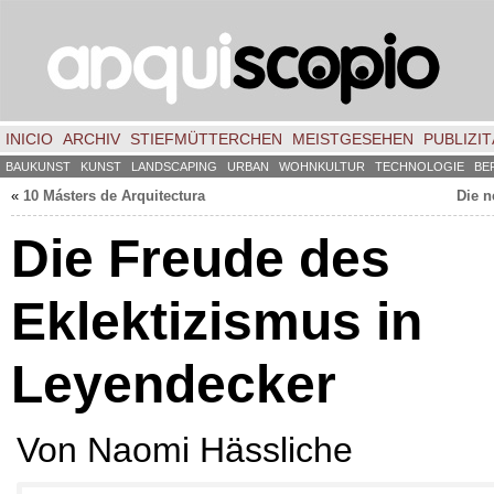
INICIO
ARCHIV
STIEFMÜTTERCHEN
MEISTGESEHEN
PUBLIZIT
BAUKUNST
KUNST
LANDSCAPING
URBAN
WOHNKULTUR
TECHNOLOGIE
BE
«
10 Másters de Arquitectura
Die n
Die Freude des
Eklektizismus in
Leyendecker
Von Naomi Hässliche