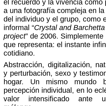
el recuerdo y la vivencia como 
a una fotografía compleja en la
del individuo y el grupo
,
como e
informal “
Crystal and Barchetta
project
” de
2006.
Simplemente l
que representa
:
el instante infin
cotidiano
.
Abstracción
,
digitalización
,
nat
y perturbación
,
sexo y testimo
hogar
.
Un mismo mundo b
percepción individual
,
en lo ec
valor intensificado ante u