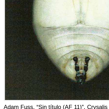
Adam Fuss,
“Sin título
(
AF
11)”.
Crysalis