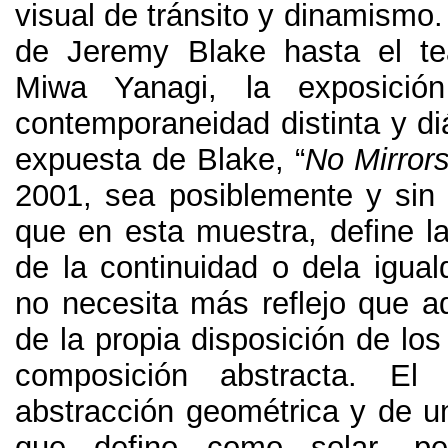
visual de tránsito y dinamismo
de Jeremy Blake hasta el te
Miwa Yanagi
,
la exposició
contemporaneidad distinta y d
expuesta de Blake
,
“
No Mirror
2001,
sea posiblemente y sin 
que en esta muestra
,
define l
de la continuidad o dela igual
no necesita más reflejo que a
de la propia disposición de los
composición abstracta
.
El
abstracción geométrica y de u
que defino como solar
,
pe