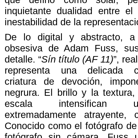
inquietante dualidad entre el 
inestabilidad de la representac
De lo digital y abstracto
,
a
obsesiva de Adam Fuss
,
su
detalle
.
“
Sín título
(
AF
11)
”,
rea
representa una delicada cr
criatura de devoción
,
impon
negrura
.
El brillo y la textura
escala intensifican 
extremadamente atrayente
,
Conocido como el fotógrafo de 
fotógrafo sin cámara
,
Fuss u