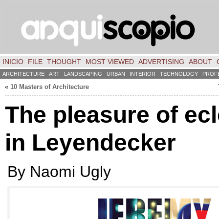
INICIO
FILE
THOUGHT
MOST VIEWED
ADVERTISING
ABOUT
ARCHITECTURE
ART
LANDSCAPING
URBAN
INTERIOR
TECHNOLOGY
PROF
«
10 Masters of Architecture
The pleasure of ec
in Leyendecker
By Naomi Ugly