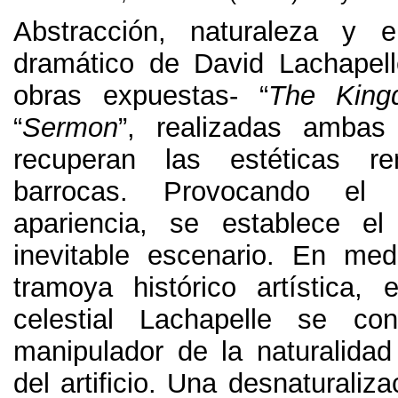
Abstracción
,
naturaleza y el
dramático de David Lachapell
obras expuestas
-
“
The Kin
“
Sermon
”,
realizadas ambas
recuperan las estéticas re
barrocas
.
Provocando el 
apariencia
,
se establece el
inevitable escenario
.
En medi
tramoya histórico artística
,
e
celestial Lachapelle se co
manipulador de la naturalida
del artificio
.
Una desnaturalizac