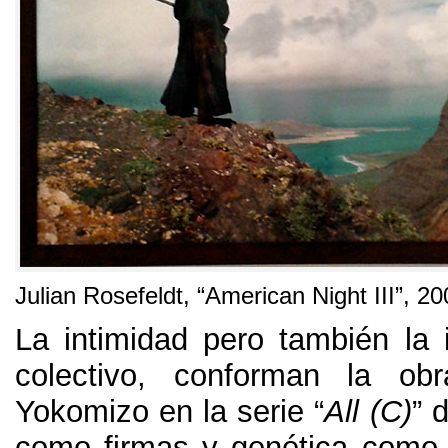
Julian Rosefeldt,
“American Night III”
, 20
La intimidad pero también la i
colectivo
,
conforman la obr
Yokomizo en la serie “
All
(C)
” 
como firmas y genética como