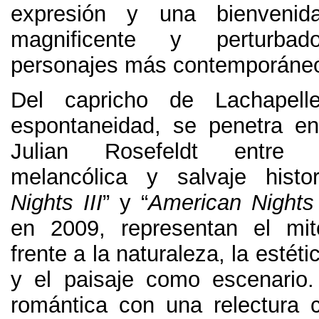
expresión y una bienveni
magnificente y perturba
personajes más contemporáneo
Del capricho de Lachapell
espontaneidad
,
se penetra e
Julian Rosefeldt entre 
melancólica y salvaje histor
Nights III
” y “
American Nights
en
2009,
representan el mi
frente a la naturaleza
,
la estéti
y el paisaje como escenario
romántica con una relectura