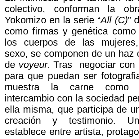
colectivo
,
conforman la obr
Yokomizo en la serie “
All
(
C
)
” 
como firmas y genética como
los cuerpos de las mujeres
sexo
,
se componen de un haz c
de
voyeur
.
Tras negociar con e
para que puedan ser fotografi
muestra la carne como 
intercambio con la sociedad pe
ella misma
,
que participa de u
creación y testimonio
.
Un
establece entre artista
,
protago