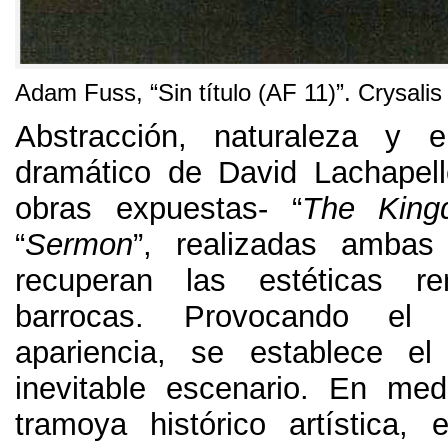
Adam Fuss,
“Sin título
(
AF
11)
”
.
Crysalis
Abstracción
,
naturaleza y el
dramático de David Lachapell
obras expuestas
-
“
The Kin
“
Sermon
”
,
realizadas ambas
recuperan las estéticas re
barrocas
.
Provocando el 
apariencia
,
se establece el
inevitable escenario
.
En medi
tramoya histórico artística
,
e