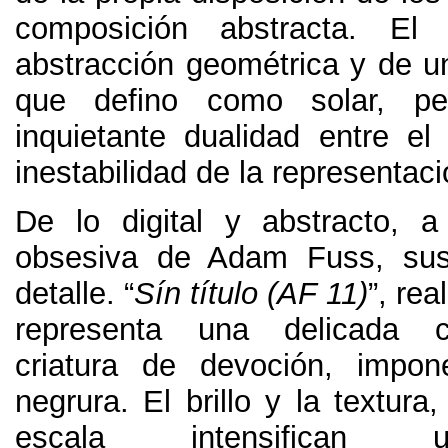
composición abstracta
.
El
abstracción geométrica y de u
que defino como solar
,
pe
inquietante dualidad entre el 
inestabilidad de la representac
De lo digital y abstracto
,
a
obsesiva de Adam Fuss
,
su
detalle
.
“
Sín título
(
AF
11)
”
,
rea
representa una delicada cr
criatura de devoción
,
impon
negrura
.
El brillo y la textura
escala intensifican 