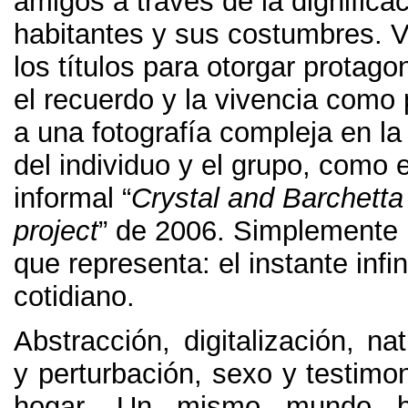
amigos a través de la dignificac
habitantes y sus costumbres
.
V
los títulos para otorgar protago
el recuerdo y la vivencia como 
a una fotografía compleja en la
del individuo y el grupo
,
como e
informal “
Crystal and Barchetta
project
” de
2006.
Simplemente l
que representa
:
el instante infin
cotidiano
.
Abstracción
,
digitalización
,
nat
y perturbación
,
sexo y testimo
hogar
.
Un mismo mundo b