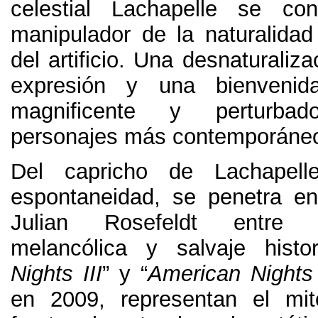
celestial Lachapelle se co
manipulador de la naturalida
del artificio
.
Una desnaturalizac
expresión y una bienveni
magnificente y perturba
personajes más contemporáneo
Del capricho de Lachapell
espontaneidad
,
se penetra e
Julian Rosefeldt entre 
melancólica y salvaje histor
Nights III
” y “
American Nights
en
2009,
representan el mi