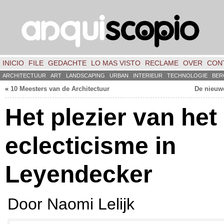
INICIO
FILE
GEDACHTE
LO MAS VISTO
RECLAME
OVER
CON
ARCHITECTUUR
ART
LANDSCAPING
URBAN
INTERIEUR
TECHNOLOGIE
BER
«
10 Meesters van de Architectuur
De nieuw
Het plezier van het
eclecticisme in
Leyendecker
Door Naomi Lelijk