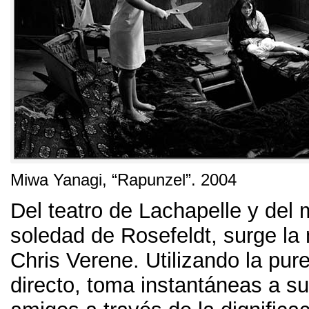
Miwa Yanagi
, “
Rapunzel
”. 2004
Del teatro de Lachapelle y del m
soledad de Rosefeldt
,
surge la
Chris Verene
.
Utilizando la pure
directo
,
toma instantáneas a su 