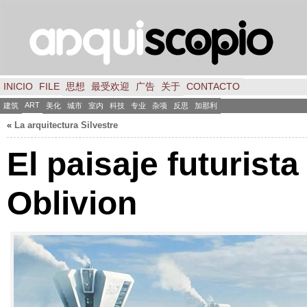
INICIO
FILE
思想
最受欢迎
广告
关于
CONTACTO
ART
建筑
美化
城市
室内
科技
专业
杂项
反思
加那利
«
La arquitectura Silvestre
El paisaje futurista
Oblivion