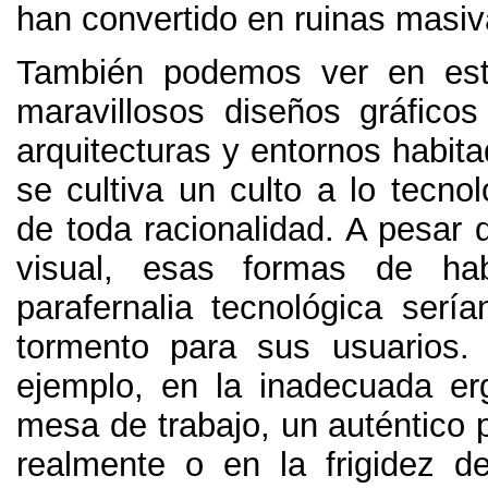
han convertido en ruinas masi
También podemos ver en esta
maravillosos diseños gráficos
arquitecturas y entornos habit
se cultiva un culto a lo tecno
de toda racionalidad
.
A pesar d
visual
,
esas formas de hab
parafernalia tecnológica sería
tormento para sus usuarios
ejemplo,
en la inadecuada er
mesa de trabajo
,
un auténtico p
realmente o en la frigidez d