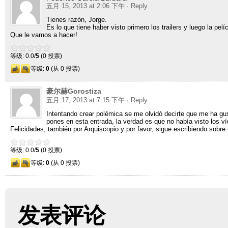
五月 15, 2013 at 2:06 下午
· Reply
Tienes razón
,
Jorge
.
Es lo que tiene haber visto primero los trailers y luego la pelí
Que le vamos a hacer
!
等级: 0.0/
5
(0 投票)
等级:
0
(从 0 投票)
豪尔赫Gorostiza
五月 17, 2013 at 7:15 下午
· Reply
Intentando crear polémica se me olvidó decirte que me ha g
pones en esta entrada
,
la verdad es que no había visto los 
Felicidades
,
también por Arquiscopio y por favor
,
sigue escribiendo sobre 
等级: 0.0/
5
(0 投票)
等级:
0
(从 0 投票)
发表评论