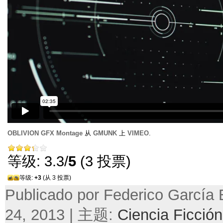
OBLIVION GFX Montage
从
GMUNK
上
VIMEO
.
等级: 3.3/
5
(3 投票)
等级:
+3
(从 3 投票)
Publicado por Federico García B
24, 2013 | 主题:
Ciencia Ficción