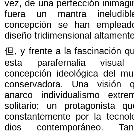
vez
,
de una perfección inimagi
fuera un mantra ineludibl
concepción se han emplead
diseño tridimensional altamente
但,
y frente a la fascinación qu
esta parafernalia visua
concepción ideológica del m
conservadora
.
Una visión q
anarco individualismo extr
solitario
;
un protagonista q
constantemente por la tecnol
dios contemporáneo
.
Ta