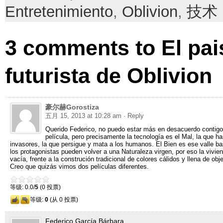
Entretenimiento
,
Oblivion
,
技术
3
comments to El pai
futurista de Oblivion
豪尔赫Gorostiza
五月 15, 2013 at 10:28 am
· Reply
Querido Federico
,
no puedo estar más en desacuerdo contigo
película
,
pero precisamente la tecnología es el Mal
,
la que ha
invasores
,
la que persigue y mata a los humanos
.
El Bien es ese valle b
los protagonistas pueden volver a una Naturaleza virgen
,
por eso la vivie
vacía
,
frente a la construción tradicional de colores cálidos y llena de obj
Creo que quizás vimos dos películas diferentes
.
等级: 0.0/
5
(0 投票)
等级:
0
(从 0 投票)
Federico García Bárbara