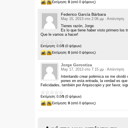
Εκτίμηση:
0
(από 0 ψήφους)
Federico García Bárbara
May 15, 2013 στο 2:06 μμ
· Απάντηση
Tienes razón
,
Jorge
.
Es lo que tiene haber visto primero los tr
Que le vamos a hacer
!
Εκτίμηση: 0.0/
5
(0 ψήφων)
Εκτίμηση:
0
(από 0 ψήφους)
Jorge Gorostiza
May 17, 2013 στο 7:15 μμ
· Απάντηση
Intentando crear polémica se me olvidó
pones en esta entrada
,
la verdad es que
Felicidades
,
también por Arquiscopio y por favor
,
sig
Εκτίμηση: 0.0/
5
(0 ψήφων)
Εκτίμηση:
0
(από 0 ψήφους)