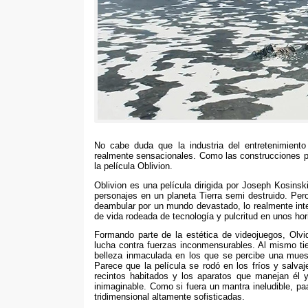
No cabe duda que la industria del entretenimien
realmente sensacionales
.
Como las construcciones pa
la película Oblivion
.
Oblivion es una película dirigida por Joseph Kosins
personajes en un planeta Tierra semi destruido
.
Pero
deambular por un mundo devastado
,
lo realmente in
de vida rodeada de tecnología y pulcritud en unos hor
Formando parte de la estética de videojuegos
,
Olvi
lucha contra fuerzas inconmensurables
. Al mismo t
belleza inmaculada en los que se percibe una muest
Parece que la película se rodó en los fríos y salvaj
recintos habitados y los aparatos que manejan él 
inimaginable
.
Como si fuera un mantra ineludible
,
pa
tridimensional altamente sofisticadas
.