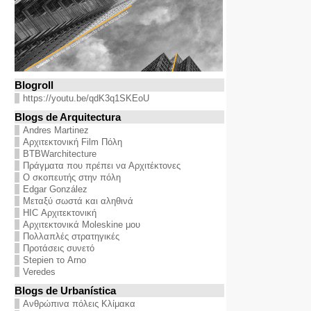
Blogroll
https://youtu.be/qdK3q1SKEoU
Blogs de Arquitectura
Andres Martinez
Αρχιτεκτονική Film Πόλη
BTBWarchitecture
Πράγματα που πρέπει να Αρχιτέκτονες
Ο σκοπευτής στην πόλη
Edgar González
Μεταξύ σωστά και αληθινά
HIC Αρχιτεκτονική
Αρχιτεκτονικά Moleskine μου
Πολλαπλές στρατηγικές
Προτάσεις συνετό
Stepien το Arno
Veredes
Blogs de Urbanística
Ανθρώπινα πόλεις Κλίμακα