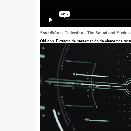
SoundWorks Collection
–
The Sound and Music of
Oblivion.
Extracto de presentación de elementos tecn