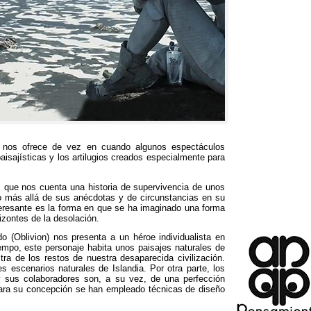
to nos ofrece de vez en cuando algunos espectáculos
isajísticas y los artilugios creados especialmente para
ki que nos cuenta una historia de supervivencia de unos
 más allá de sus anécdotas y de circunstancias en su
teresante es la forma en que se ha imaginado una forma
izontes de la desolación
.
do
(Oblivion)
nos presenta a un héroe individualista en
iempo,
este personaje habita unos paisajes naturales de
ra de los restos de nuestra desaparecida civilización
.
es escenarios naturales de Islandia
.
Por otra parte
,
los
y sus colaboradores son
,
a su vez
,
de una perfección
ara su concepción se han empleado técnicas de diseño