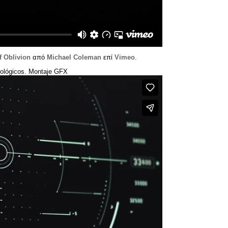
 Oblivion
από
Michael Coleman
επί
Vimeo
.
ológicos
.
Montaje GFX