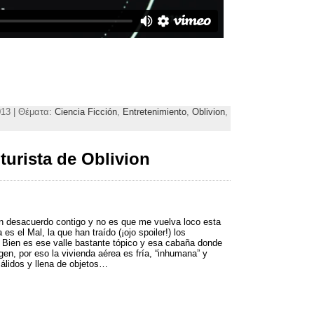
013 | Θέματα:
Ciencia Ficción
,
Entretenimiento
,
Oblivion
,
turista de Oblivion
n desacuerdo contigo y no es que me vuelva loco esta
a es el Mal
,
la que han traído
(
¡ojo spoiler
!)
los
 Bien es ese valle bastante tópico y esa cabaña donde
rgen
,
por eso la vivienda aérea es fría
, “
inhumana
”
y
cálidos y llena de objetos
…