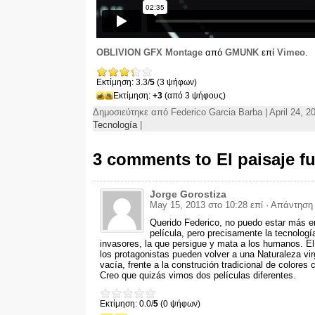
OBLIVION GFX Montage
από
GMUNK
επί
Vimeo
.
Εκτίμηση: 3.3/
5
(3 ψήφων)
Εκτίμηση:
+3
(από 3 ψήφους)
Δημοσιεύτηκε από Federico Garcia Barba | April 24, 2
Tecnología
|
3
comments to El paisaje fu
Jorge Gorostiza
May 15, 2013 στο 10:28 επί
· Απάντηση
Querido Federico
,
no puedo estar más e
película
,
pero precisamente la tecnologí
invasores
,
la que persigue y mata a los humanos
.
El
los protagonistas pueden volver a una Naturaleza vi
vacía
,
frente a la construción tradicional de colores 
Creo que quizás vimos dos películas diferentes
.
Εκτίμηση: 0.0/
5
(0 ψήφων)