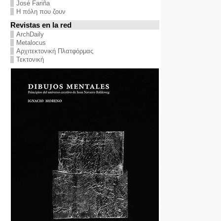
José Fariña
Η πόλη που ζουν
Revistas en la red
ArchDaily
Metalocus
Αρχιτεκτονική Πλατφόρμας
Τεκτονική