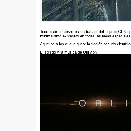
Todo este esfuerzo es un trabajo del equipo GFX qu
minimalismo expresivo en todas las ideas espaciales
Aquellos a los que le guste la ficción pseudo científic
El sonido y la música de Oblivion