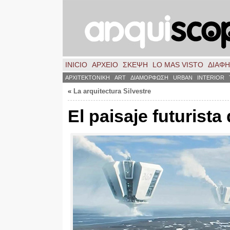
INICIO
ΑΡΧΕΙΟ
ΣΚΈΨΗ
LO MAS VISTO
ΔΙΑΦ
ΑΡΧΙΤΕΚΤΟΝΙΚΗ
ART
ΔΙΑΜΟΡΦΩΣΗ
URBAN
INTERIOR
«
La arquitectura Silvestre
El paisaje futurista