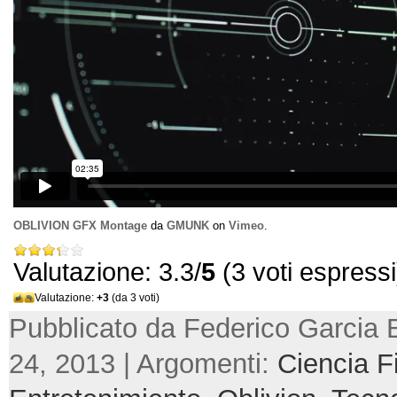
OBLIVION GFX Montage
da
GMUNK
on
Vimeo
.
Valutazione: 3.3/
5
(3 voti espressi
Valutazione:
+3
(da 3 voti)
Pubblicato da Federico Garcia B
24, 2013 | Argomenti:
Ciencia F