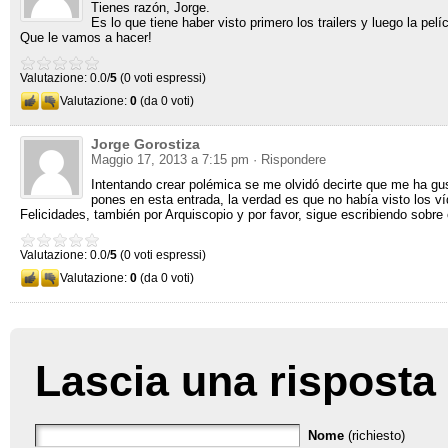
Tienes razón
,
Jorge
.
Es lo que tiene haber visto primero los trailers y luego la pelí
Que le vamos a hacer
!
Valutazione: 0.0/
5
(0 voti espressi)
Valutazione:
0
(da 0 voti)
Jorge Gorostiza
Maggio 17, 2013 a 7:15 pm
· Rispondere
Intentando crear polémica se me olvidó decirte que me ha g
pones en esta entrada
,
la verdad es que no había visto los 
Felicidades
,
también por Arquiscopio y por favor
,
sigue escribiendo sobre 
Valutazione: 0.0/
5
(0 voti espressi)
Valutazione:
0
(da 0 voti)
Lascia una risposta
Nome
(richiesto)