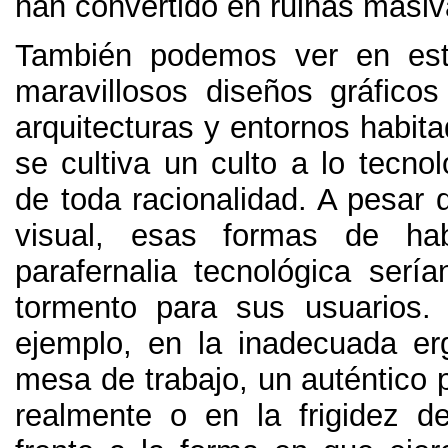
han convertido en ruinas masi
También podemos ver en esta
maravillosos diseños gráficos
arquitecturas y entornos habit
se cultiva un culto a lo tecno
de toda racionalidad
.
A pesar d
visual
,
esas formas de hab
parafernalia tecnológica sería
tormento para sus usuarios
ejemplo
,
en la inadecuada er
mesa de trabajo
,
un auténtico p
realmente o en la frigidez d