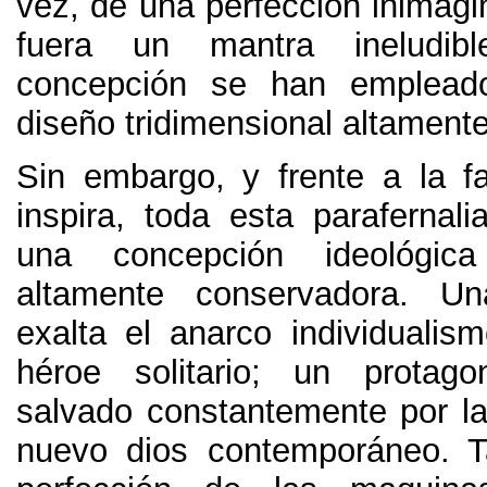
vez
,
de una perfección inimagi
fuera un mantra ineludibl
concepción se han emplead
diseño tridimensional altamente
Sin embargo,
y frente a la f
inspira
,
toda esta parafernali
una concepción ideológi
altamente conservadora
.
Un
exalta el anarco individualis
héroe solitario
;
un protago
salvado constantemente por la
nuevo dios contemporáneo
.
T