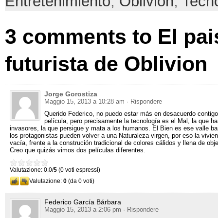
Entretenimiento
,
Oblivion
,
Tecno
3
comments to El pai
futurista de Oblivion
Jorge Gorostiza
Maggio 15, 2013 a 10:28
am
· Rispondere
Querido Federico
,
no puedo estar más en desacuerdo contigo
película
,
pero precisamente la tecnología es el Mal
,
la que ha
invasores
,
la que persigue y mata a los humanos
.
El Bien es ese valle b
los protagonistas pueden volver a una Naturaleza virgen
,
por eso la vivie
vacía
,
frente a la construción tradicional de colores cálidos y llena de obj
Creo que quizás vimos dos películas diferentes
.
Valutazione: 0.0/
5
(0 voti espressi)
Valutazione:
0
(da 0 voti)
Federico García Bárbara
Maggio 15, 2013 a 2:06 pm
· Rispondere