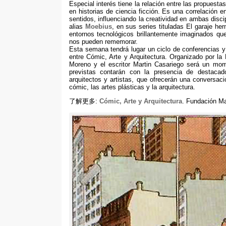
Especial interés tiene la relación entre las propuest
en historias de ciencia ficción
.
Es una correlación en
sentidos
,
influenciando la creatividad en ambas disci
alias
Moebius
,
en sus series tituladas El garaje her
entornos tecnológicos brillantemente imaginados qu
nos pueden rememorar
.
Esta semana tendrá lugar un ciclo de conferencias y 
entre Cómic
,
Arte y Arquitectura
.
Organizado por la 
Moreno y el escritor Martin Casariego será un mome
previstas contarán con la presencia de destacados
arquitectos y artistas
,
que ofrecerán una conversació
cómic
,
las artes plásticas y la arquitectura
.
了解更多:
Cómic
,
Arte y Arquitectura
.
Fundación Ma