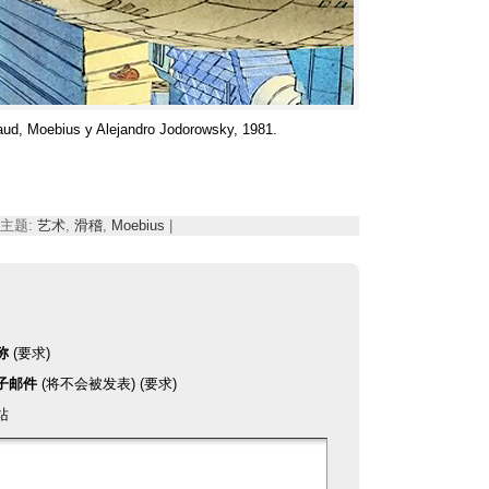
aud
,
Moebius y Alejandro Jodorowsky
, 1981.
 | 主题:
艺术
,
滑稽
,
Moebius
|
称
(要求)
子邮件
(将不会被发表) (要求)
站