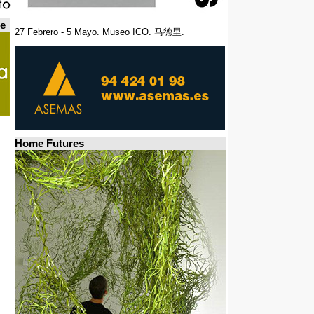
de
27 Febrero - 5 Mayo. Museo ICO. 马德里.
Home Futures