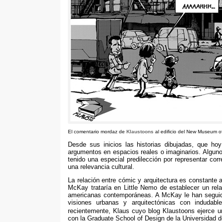
El comentario mordaz de
Klaustoons
al edificio del New Museum 
Desde sus inicios las historias dibujadas
,
que ho
argumentos en espacios reales o imaginarios
.
Alguno
tenido una especial predilección por representar cor
una relevancia cultural
.
La relación entre cómic y arquitectura es constante 
McKay trataría en Little Nemo de establecer un rela
americanas contemporáneas
.
A McKay le han seguid
visiones urbanas y arquitectónicas con indudab
recientemente
,
Klaus cuyo blog Klaustoons ejerce u
con la Graduate School of Design de la Universidad 