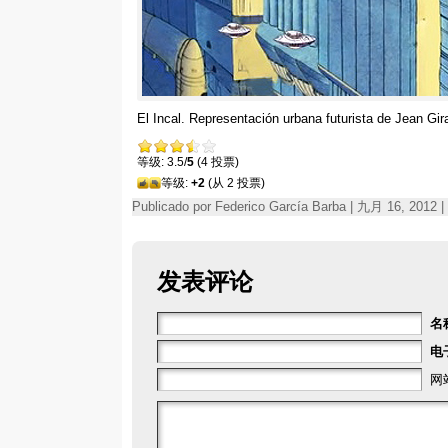
El Incal
.
Representación urbana futurista de Jean Gir
等级: 3.5/
5
(4 投票)
等级:
+2
(从 2 投票)
Publicado por Federico García Barba | 九月 16, 2012
发表评论
名
电
网