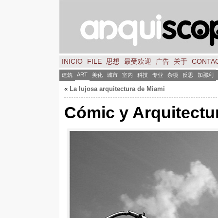
INICIO
FILE
思想
最受欢迎
广告
关于
CONTA
ART
建筑
美化
城市
室内
科技
专业
杂项
反思
加那利
«
La lujosa arquitectura de Miami
Cómic y Arquitectu