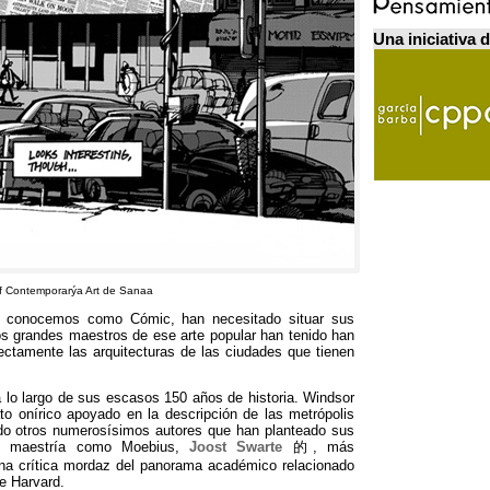
Una iniciativa 
of Contemporarýa Art de Sanaa
y conocemos como Cómic
,
han necesitado situar sus
s grandes maestros de ese arte popular han tenido han
rectamente las arquitecturas de las ciudades que tienen
a lo largo de sus escasos
150
años de historia
.
Windsor
to onírico apoyado en la descripción de las metrópolis
o otros numerosísimos autores que han planteado sus
le maestría como Moebius
,
Joost Swarte
的,
más
na crítica mordaz del panorama académico relacionado
de Harvard
.