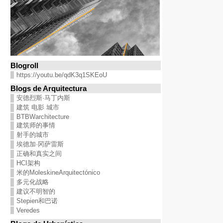
Blogroll
https://youtu.be/qdK3q1SKEoU
Blogs de Arquitectura
安德烈斯·马丁内斯
建筑 电影 城市
BTBWarchitecture
建筑师的事情
射手的城市
埃德加·冈萨雷斯
正确和真实之间
HCI架构
米的MoleskineArquitectónico
多元化战略
建议不明智的
Stepien和巴诺
Veredes