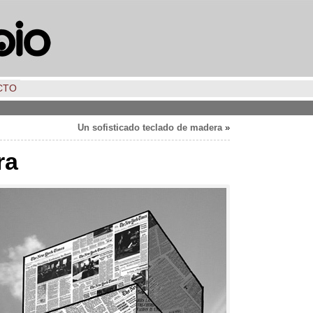
CTO
Un sofisticado teclado de madera
»
ra