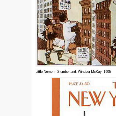
Little Nemo in Slumberland
.
Windsor McKay
. 1905