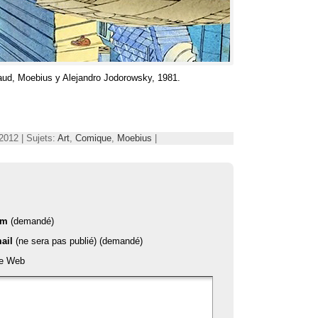
aud
,
Moebius y Alejandro Jodorowsky
, 1981.
2012 | Sujets:
Art
,
Comique
,
Moebius
|
om
(demandé)
ail
(ne sera pas publié) (demandé)
te Web