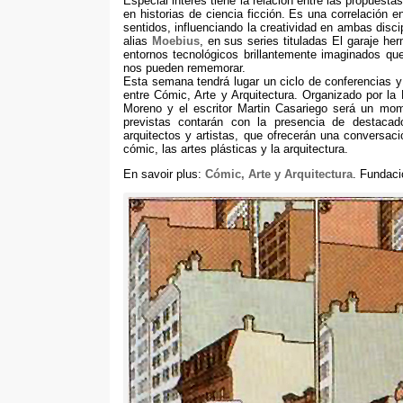
Especial interés tiene la relación entre las propuest
en historias de ciencia ficción
.
Es una correlación en
sentidos
,
influenciando la creatividad en ambas disci
alias
Moebius
,
en sus series tituladas El garaje her
entornos tecnológicos brillantemente imaginados qu
nos pueden rememorar
.
Esta semana tendrá lugar un ciclo de conferencias y 
entre Cómic
,
Arte y Arquitectura
.
Organizado por la 
Moreno y el escritor Martin Casariego será un mome
previstas contarán con la presencia de destacados
arquitectos y artistas
,
que ofrecerán una conversació
cómic
,
las artes plásticas y la arquitectura
.
En savoir plus:
Cómic
,
Arte y Arquitectura
.
Fundaci