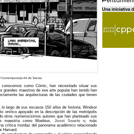
Una iniciativa 
of Contemporarýa Art de Sanaa
y conocemos como Cómic
,
han necesitado situar sus
s grandes maestros de ese arte popular han tenido han
rectamente las arquitecturas de las ciudades que tienen
a lo largo de sus escasos
150
años de historia
.
Windsor
to onírico apoyado en la descripción de las metrópolis
o otros numerosísimos autores que han planteado sus
ble maestría como Moebius
,
Joost Swarte
o
,
más
na crítica mordaz del panorama académico relacionado
de Harvard
.