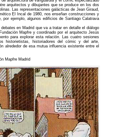
as de arquitectura de vanguardia y el cómic especializado
tre arquitectos y dibujantes que se produce en los dos
plinas
.
Las representaciones galácticas de Jean Giraud
,
mético El Incal de
1980,
nos enseñan construcciones y
e
,
por ejemplo
,
algunos edificios de Santiago Calatrava
debates en Madrid que va a tratar en detalle el diálogo
Fundación Mapfre y coordinado por el arquitecto Jesús
nto para explorar esta relación
.
Las cuatro sesiones
 historietistas
,
historiadores del cómic y del arte
,
n alrededor de esa mutua influencia existente entre el
ón Mapfre Madrid