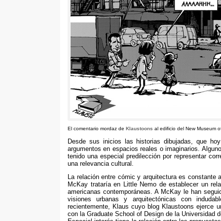
El comentario mordaz de
Klaustoons
al edificio del New Museum 
Desde sus inicios las historias dibujadas
,
que ho
argumentos en espacios reales o imaginarios
.
Alguno
tenido una especial predilección por representar cor
una relevancia cultural
.
La relación entre cómic y arquitectura es constante 
McKay trataría en Little Nemo de establecer un rela
americanas contemporáneas
.
A McKay le han seguid
visiones urbanas y arquitectónicas con induda
recientemente
,
Klaus cuyo blog Klaustoons ejerce u
con la Graduate School of Design de la Universidad 