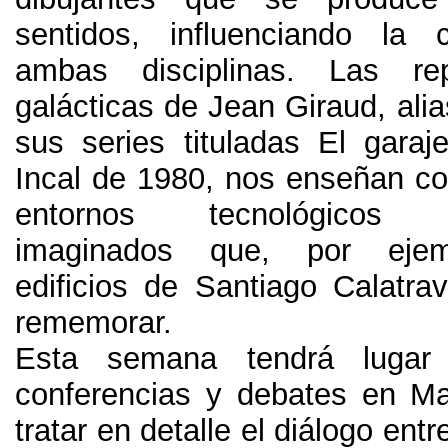
sentidos
,
influenciando la 
ambas disciplinas
.
Las rep
galácticas de Jean Giraud
,
alia
sus series tituladas El garaj
Incal de
1980,
nos enseñan co
entornos tecnológicos br
imaginados que
,
por ejem
edificios de Santiago Calatr
rememorar
.
Esta semana tendrá lugar
conferencias y debates en M
tratar en detalle el diálogo ent