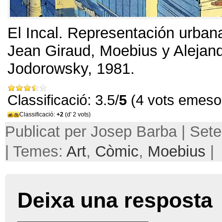
El Incal
.
Representación urbana
Jean Giraud
,
Moebius y Alejan
Jodorowsky
, 1981.
Classificació: 3.5/
5
(4 vots emeso
Classificació:
+2
(d' 2 vots)
Publicat per Josep Barba | Set
| Temes:
Art
,
Còmic
,
Moebius
|
Deixa una resposta