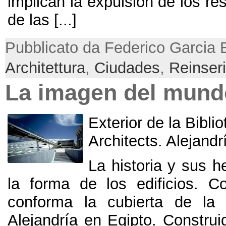
implican la expulsión de los re
de las
[...]
Pubblicato da Federico Garcia B
Architettura
,
Ciudades
,
Reinser
La imagen del mund
Exterior de la Bibli
Architects
.
Alejandr
La historia y sus h
la forma de los edificios
.
Co
conforma la cubierta de la 
Alejandría en Egipto
.
Construi