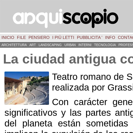
INICIO
FILE
PENSIERO
I PIÙ LETTI
PUBBLICITA '
INFO
CONTA
ARCHITETTURA
ART
LANDSCAPING
URBAN
INTERNI
TECNOLOGIA
PROFES
La ciudad antigua c
Teatro romano de 
realizada por Grassi
Con carácter gene
significativos y las partes an
del planeta están sometidas