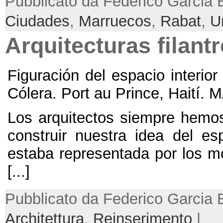
Pubblicato da Federico Garcia 
Ciudades
,
Marruecos
,
Rabat
,
U
Arquitecturas filant
Figuración del espacio interior
Cólera
.
Port au Prince
,
Haití
.
M
Los arquitectos siempre hemos
construir nuestra idea del es
estaba representada por los m
[...]
Pubblicato da Federico Garcia 
Architettura
,
Reinserimento
|