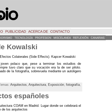
TO
PUBLICIDAD
ACERCA DE
CONTACTO
RIORISMO
TECNOLOGÍA
PROFESION
MISCELANEA
REFLEXIÓN
CANARIAS
de Kowalski
 Efectos Colaterales (Side Effects). Kapcer Kowalski
joven polaco que, pese a terminar los estudios de
empre tuvo claro que su vocación era la de ser piloto.
do de la fotografía, sobrevuela mediante un autoligero
 Temas:
Arquitectos
,
Arquitectura
,
Exposición
,
fotografía
,
ectos españoles
uitectura COAM en Madrid. Lugar donde se celebrará el
o de los arquitectos