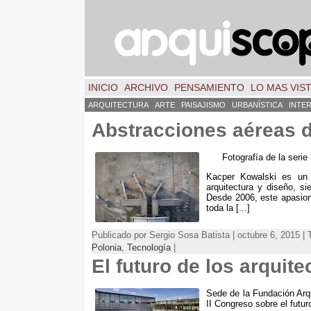
INICIO
ARCHIVO
PENSAMIENTO
LO MAS VIS
ARQUITECTURA
ARTE
PAISAJISMO
URBANÍSTICA
INTE
Abstracciones aéreas 
Fotografía de la serie
Kacper Kowalski es un 
arquitectura y diseño, si
Desde 2006, este apasiona
toda la [...]
Publicado por Sergio Sosa Batista | octubre 6, 2015 |
Polonia
,
Tecnología
|
El futuro de los arquit
Sede de la Fundación Arq
II Congreso sobre el futur