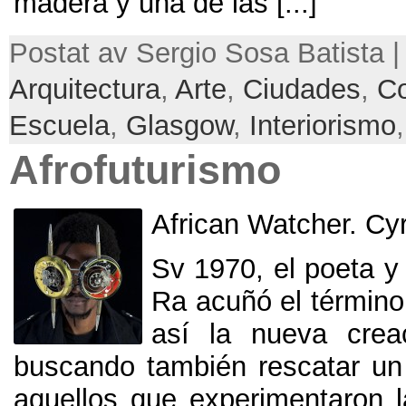
madera y una de las
[...]
Postat av Sergio Sosa Batista |
Arquitectura
,
Arte
,
Ciudades
,
C
Escuela
,
Glasgow
,
Interiorismo
Afrofuturismo
African Watcher
.
Cyr
Sv 1970,
el poeta 
Ra acuñó el término
así la nueva crea
buscando también rescatar un
aquellos que experimentaron 