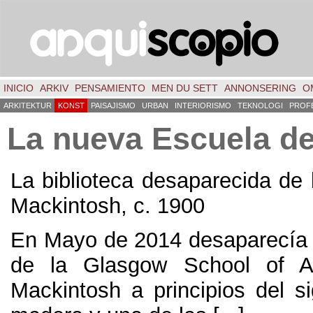
INICIO
ARKIV
PENSAMIENTO
MEN DU SETT
ANNONSERING
O
ARKITEKTUR
KONST
PAISAJISMO
URBAN
INTERIORISMO
TEKNOLOGI
PROF
La nueva Escuela d
La biblioteca desaparecida de
Mackintosh
,
c
. 1900
En Mayo de
2014
desaparecía 
de la Glasgow School of A
Mackintosh a principios del s