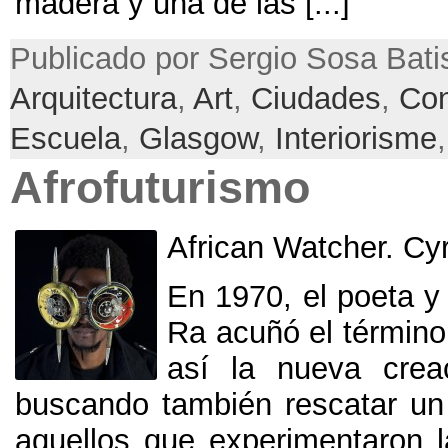
madera y una de las
[...]
Publicado por Sergio Sosa Batis
Arquitectura
,
Art
,
Ciudades
,
Co
Escuela
,
Glasgow
,
Interiorisme
Afrofuturismo
African Watcher
.
Cyr
En 1970,
el poeta 
Ra acuñó el término
así la nueva crea
buscando también rescatar un
aquellos que experimentaron 