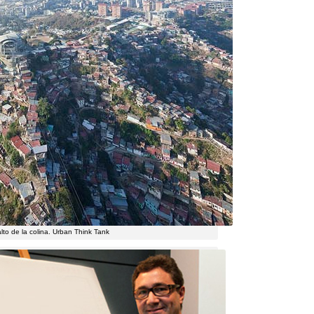
to de la colina
.
Urban Think Tank