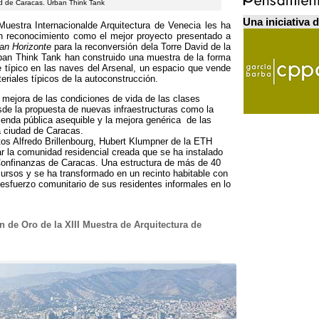
id de Caracas
.
Urban Think Tank
Una iniciativa 
 Muestra Internacionalde Arquitectura de Venecia les ha
n reconocimiento como el mejor proyecto presentado a
an Horizonte
para la reconversión dela Torre David de la
an Think Tank han construido una muestra de la forma
 típico en las naves del Arsenal
,
un espacio que vende
eriales típicos de la autoconstrucción
.
a mejora de las condiciones de vida de las clases
de la propuesta de nuevas infraestructuras como la
vienda pública asequible y la mejora genérica de las
a ciudad de Caracas
.
os Alfredo Brillenbourg
,
Hubert Klumpner de la ETH
r la comunidad residencial creada que se ha instalado
Confinanzas de Caracas
.
Una estructura de más de
40
ecursos y se ha transformado en un recinto habitable con
l esfuerzo comunitario de sus residentes informales en lo
 de Oro de la XIII Muestra de Arquitectura de