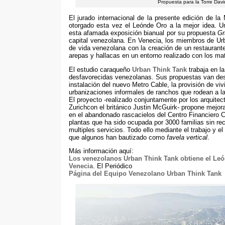
Propuesta para la Torre Dav
El jurado internacional de la presente edición de la
otorgado esta vez el Leónde Oro a la mejor idea
.
U
esta afamada exposición bianual por su propuesta
Gr
capital venezolana
.
En Venecia
,
los miembros de Urb
de vida venezolana con la creación de un restaurante
arepas y hallacas en un entorno realizado con los mat
El estudio caraqueño
Urban Think Tank
trabaja en l
desfavorecidas venezolanas
.
Sus propuestas van des
instalación del nuevo Metro Cable
,
la provisión de vi
urbanizaciones informales de ranchos que rodean a l
El proyecto -realizado conjuntamente por los arquitect
Zurichcon el británico Justin McGuirk
-
propone mejora
en el abandonado rascacielos del Centro Financiero 
plantas que ha sido ocupada por
3000
familias sin r
multiples servicios
.
Todo ello mediante el trabajo y e
que algunos han bautizado como
favela vertical
.
Más información aquí
:
Los venezolanos Urban Think Tank obtiene el León
Venecia
.
El Periódico
Página del Equipo Venezolano Urban Think Tank