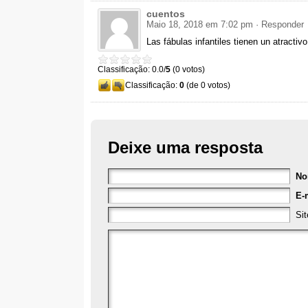
cuentos
Maio 18, 2018 em 7:02 pm
· Responder
Las fábulas infantiles tienen un atractiv
Classificação: 0.0/
5
(0 votos)
Classificação:
0
(de 0 votos)
Deixe uma resposta
N
E-
Sit