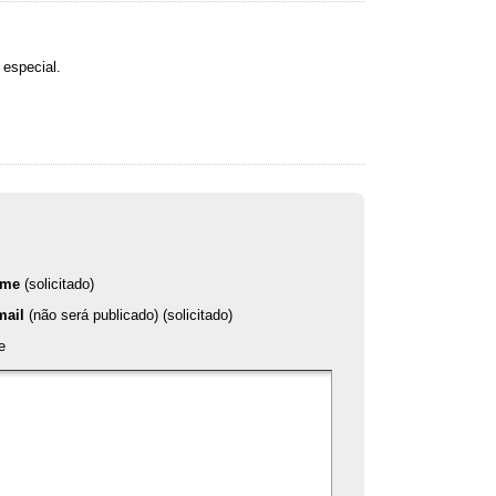
o especial
.
ome
(solicitado)
mail
(não será publicado) (solicitado)
e