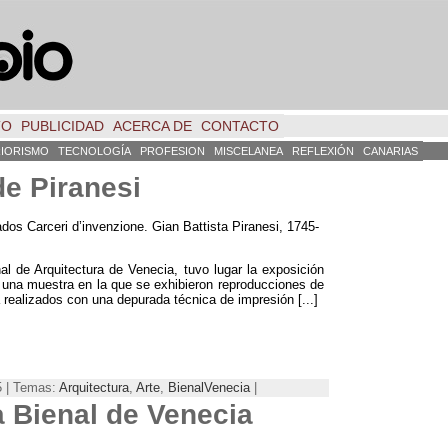
TO
PUBLICIDAD
ACERCA DE
CONTACTO
RIORISMO
TECNOLOGÍA
PROFESION
MISCELANEA
REFLEXIÓN
CANARIAS
de Piranesi
dos Carceri d’invenzione. Gian Battista Piranesi, 1745-
l de Arquitectura de Venecia, tuvo lugar la exposición
ue una muestra en la que se exhibieron reproducciones de
 realizados con una depurada técnica de impresión [...]
5 | Temas:
Arquitectura
,
Arte
,
BienalVenecia
|
a Bienal de Venecia