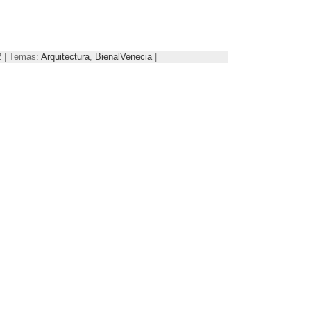
2 | Temas:
Arquitectura
,
BienalVenecia
|