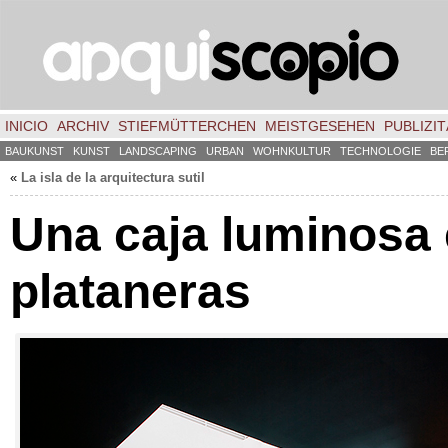
INICIO
ARCHIV
STIEFMÜTTERCHEN
MEISTGESEHEN
PUBLIZIT
BAUKUNST
KUNST
LANDSCAPING
URBAN
WOHNKULTUR
TECHNOLOGIE
BE
«
La isla de la arquitectura sutil
Una caja luminosa 
plataneras