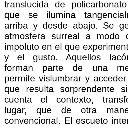
translucida de policarbonat
que se ilumina tangencia
arriba y desde abajo
.
Se ge
atmosfera surreal a modo d
impoluto en el que experimenta
y el gusto
.
Aquellos lac
forman parte de una m
permite vislumbrar y acceder 
que resulta sorprendente 
cuenta el contexto
,
trans
lugar
,
que de otra maner
convencional
.
El escueto inte