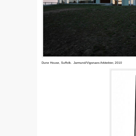
Dune House, Suffolk. Jarmund/Vigsnaes Arkitekter, 2010