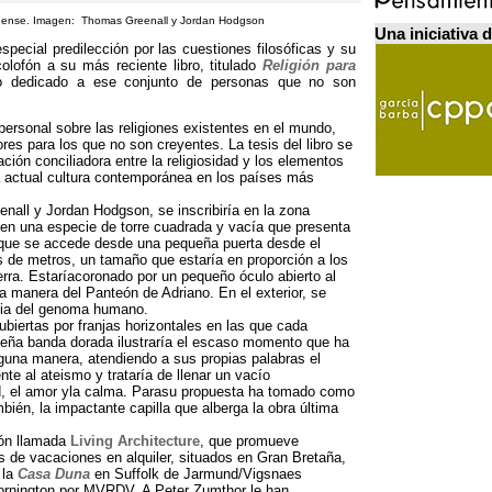
inense. Imagen: Thomas Greenall y Jordan Hodgson
Una iniciativa 
special predilección por las cuestiones filosóficas y su
olofón a su más reciente libro, titulado
Religión para
lo dedicado a ese conjunto de personas que no son
s personal sobre las religiones existentes en el mundo,
es para los que no son creyentes. La tesis del libro se
ión conciliadora entre la religiosidad y los elementos
a actual cultura contemporánea en los países más
all y Jordan Hodgson, se inscribiría en la zona
a en una especie de torre cuadrada y vacía que presenta
 que se accede desde una pequeña puerta desde el
as de metros, un tamaño que estaría en proporción a los
erra. Estaríacoronado por un pequeño óculo abierto al
la manera del Panteón de Adriano. En el exterior, se
encia del genoma humano.
biertas por franjas horizontales en las que cada
ueña banda dorada ilustraría el escaso momento que ha
lguna manera, atendiendo a sus propias palabras el
nte al ateismo y trataría de llenar un vacío
d, el amor yla calma. Parasu propuesta ha tomado como
ién, la impactante capilla que alberga la obra última
ión llamada
Living Architecture
, que promueve
s de vacaciones en alquiler, situados en Gran Bretaña,
 la
Casa Duna
en Suffolk de Jarmund/Vigsnaes
hornington por MVRDV. A Peter Zumthor le han