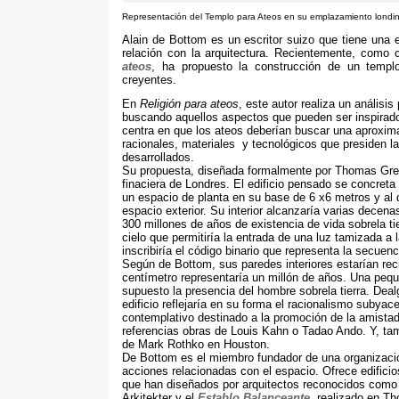
Representación del Templo para Ateos en su emplazamiento lond
Alain de Bottom es un escritor suizo que tiene una e
relación con la arquitectura. Recientemente, como c
ateos
, ha propuesto la construcción de un temp
creyentes.
En
Religión para ateos
, este autor realiza un análisi
buscando aquellos aspectos que pueden ser inspirador
centra en que los ateos deberían buscar una aproximac
racionales, materiales y tecnológicos que presiden l
desarrollados.
Su propuesta, diseñada formalmente por Thomas Green
finaciera de Londres. El edificio pensado se concret
un espacio de planta en su base de 6 x6 metros y al
espacio exterior. Su interior alcanzaría varias decen
300 millones de años de existencia de vida sobrela ti
cielo que permitiría la entrada de una luz tamizada a 
inscribiría el código binario que representa la secu
Según de Bottom, sus paredes interiores estarían recu
centímetro representaría un millón de años. Una peq
supuesto la presencia del hombre sobrela tierra. Dea
edificio reflejaría en su forma el racionalismo subyace
contemplativo destinado a la promoción de la amista
referencias obras de Louis Kahn o Tadao Ando. Y, tamb
de Mark Rothko en Houston.
De Bottom es el miembro fundador de una organizac
acciones relacionadas con el espacio. Ofrece edificio
que han diseñados por arquitectos reconocidos como
Arkitekter y el
Establo Balanceante
, realizado en T