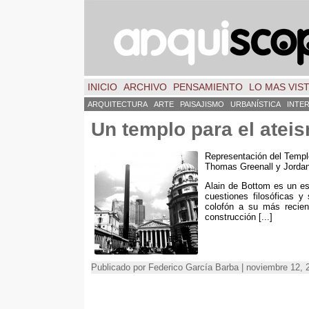
INICIO
ARCHIVO
PENSAMIENTO
LO MAS VIS
ARQUITECTURA
ARTE
PAISAJISMO
URBANÍSTICA
INTE
Un templo para el atei
Representación del Templ
Thomas Greenall y Jorda
Alain de Bottom es un esc
cuestiones filosóficas y
colofón a su más recient
construcción [...]
Publicado por Federico García Barba | noviembre 12,