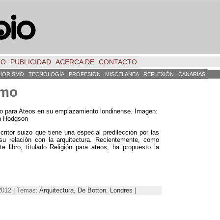
TO
PUBLICIDAD
ACERCA DE
CONTACTO
RIORISMO
TECNOLOGÍA
PROFESION
MISCELANEA
REFLEXIÓN
CANARIAS
smo
o para Ateos en su emplazamiento londinense. Imagen:
n Hodgson
ritor suizo que tiene una especial predilección por las
 su relación con la arquitectura. Recientemente, como
e libro, titulado Religión para ateos, ha propuesto la
 2012 | Temas:
Arquitectura
,
De Botton
,
Londres
|