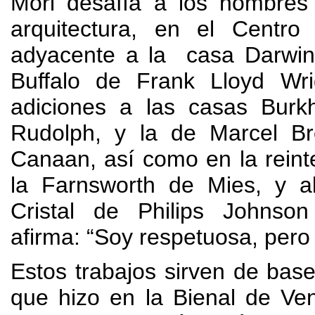
Mori desafía a los hombres 
arquitectura
,
en el Centro 
adyacente a la casa Darwi
Buffalo de Frank Lloyd Wr
adiciones a las casas Burk
Rudolph
,
y la de Marcel B
Canaan
,
así como en la reint
la Farnsworth de Mies
,
y a
Cristal de Philips Johnso
afirma
:
“Soy respetuosa
,
pero 
Estos trabajos sirven de base 
que hizo en la Bienal de Ve