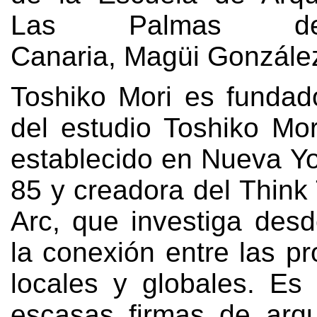
Las Palmas d
Canaria
,
Magüi Gonzále
Toshiko Mori es fundado
del estudio Toshiko Mor
establecido en Nueva Yo
85
y creadora del Think
Arc
,
que investiga desd
la conexión entre las p
locales y globales
.
Es 
escasas firmas de arqu