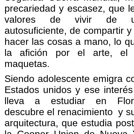
precariedad y escasez
,
que l
valores de vivir de 
autosuficiente
,
de compartir y
hacer las cosas a mano
,
lo q
la afición por el arte
,
el
maquetas
.
Siendo adolescente emigra co
Estados unidos y ese interés 
lleva a estudiar en Flo
descubre el renacimiento y su
arquitectura
,
que estudia pos
la Cooper Union de Nueva 