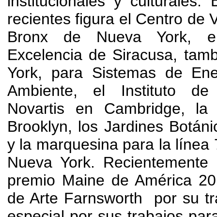
institucionales y culturales
.
recientes figura el Centro de V
Bronx de Nueva York
,
e
Excelencia de Siracusa
,
tamb
York
,
para Sistemas de Ene
Ambiente
,
el Instituto de 
Novartis en Cambridge
,
la
Brooklyn
,
los Jardines Botáni
y la marquesina para la línea
Nueva York
.
Recientemente
premio Maine de América
20
de Arte Farnsworth por su tr
especial por sus trabajos para