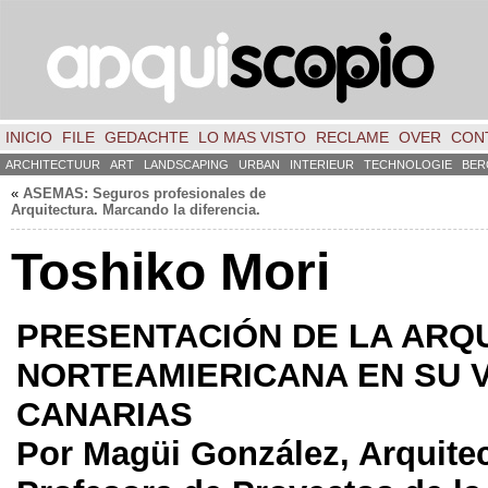
INICIO
FILE
GEDACHTE
LO MAS VISTO
RECLAME
OVER
CON
ARCHITECTUUR
ART
LANDSCAPING
URBAN
INTERIEUR
TECHNOLOGIE
BER
«
ASEMAS:
Seguros profesionales de
Arquitectura
.
Marcando la diferencia
.
Toshiko Mori
PRESENTACIÓN DE LA ARQ
NORTEAMIERICANA EN SU V
CANARIAS
Por Magüi González
,
Arquitec