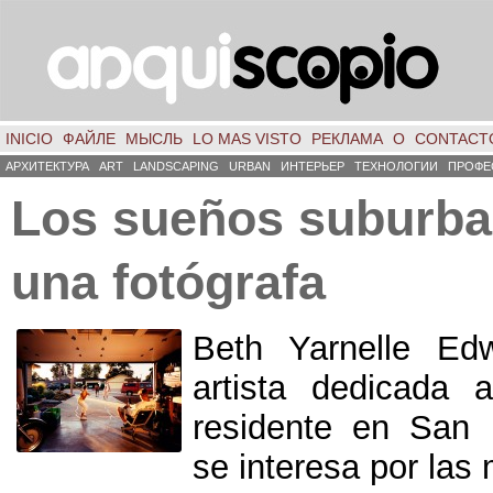
INICIO
ФАЙЛЕ
МЫСЛЬ
LO MAS VISTO
РЕКЛАМА
О
CONTACT
АРХИТЕКТУРА
ART
LANDSCAPING
URBAN
ИНТЕРЬЕР
ТЕХНОЛОГИИ
ПРОФЕ
Los sueños suburba
una fotógrafa
Beth Yarnelle Ed
artista dedicada a
residente en San 
se interesa por las