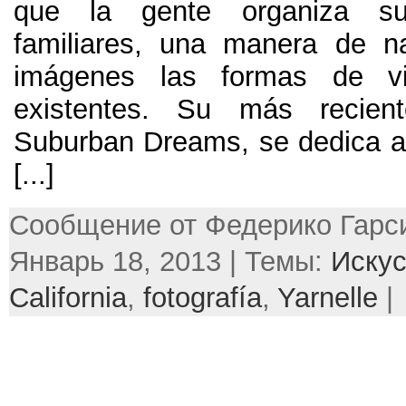
que la gente organiza su
familiares
,
una manera de na
imágenes las formas de vi
existentes
.
Su más recient
Suburban Dreams
,
se dedica a
[...]
Сообщение от Федерико Гарси
Январь 18, 2013 | Темы:
Искус
California
,
fotografía
,
Yarnelle
|