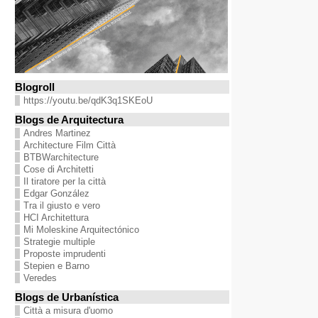
Blogroll
https://youtu.be/qdK3q1SKEoU
Blogs de Arquitectura
Andres Martinez
Architecture Film Città
BTBWarchitecture
Cose di Architetti
Il tiratore per la città
Edgar González
Tra il giusto e vero
HCI Architettura
Mi Moleskine Arquitectónico
Strategie multiple
Proposte imprudenti
Stepien e Barno
Veredes
Blogs de Urbanística
Città a misura d'uomo