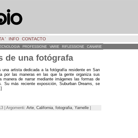
A '
INFO
CONTACTO
ECNOLOGIA
PROFESSIONE
VARIE
RIFLESSIONE
CANARIE
 de una fotógrafa
 una artista dedicada a la fotógrafía residente en San
sa por las maneras en las que la gente organiza sus
na manera de narrar mediante imágenes las formas de
es. Su más reciente exposición, Suburban Dreams,
se
.]
13 | Argomenti:
Arte
,
California
,
fotografia
,
Yarnelle
|