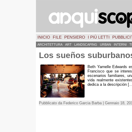
INICIO
FILE
PENSIERO
I PIÙ LETTI
PUBBLICIT
ARCHITETTURA
ART
LANDSCAPING
URBAN
INTERNI
T
Los sueños suburbanos
Beth Yarnelle Edwards es
Francisco que se intere
escenarios familiares
, u
vida realmente existent
dedica a la descripción
[..
Pubblicato da Federico Garcia Barba | Gennaio 18, 20