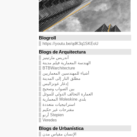
Blogroll
https://youtu.be/qdK3q1SKEoU
Blogs de Arquitectura
أندريس مارتينيز
الهندسة المعمارية فيلم مدينة
BTBWarchitecture
أشياء للمهندسين المعماريين
مطلق النار إلى المدينة
إدغار غونزاليس
بين الصواب وصحيح
العمارة التحالف الدولي للموئل
بلدي Moleskine المعمارية
استراتيجيات متعددة
مقترحات غير حكيم
Stepien أرنو
Veredes
Blogs de Urbanística
الإنسان مقياس مدن