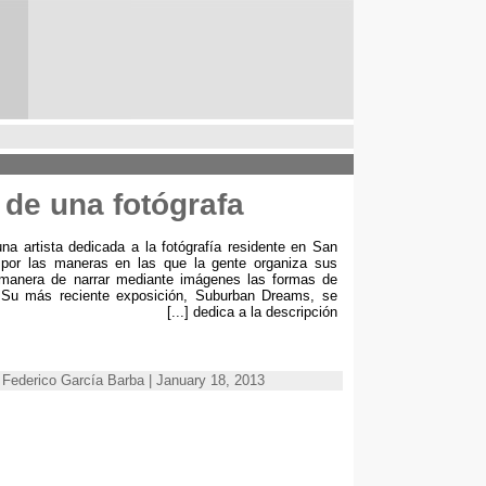
de una fotógrafa
na artista dedicada a la fotógrafía residente en San
 por las maneras en las que la gente organiza sus
manera de narrar mediante imágenes las formas de
.
Su más reciente exposición
,
Suburban Dreams
,
se
[...]
dedica a la descripción
icado por Federico García Barba | January 18, 2013