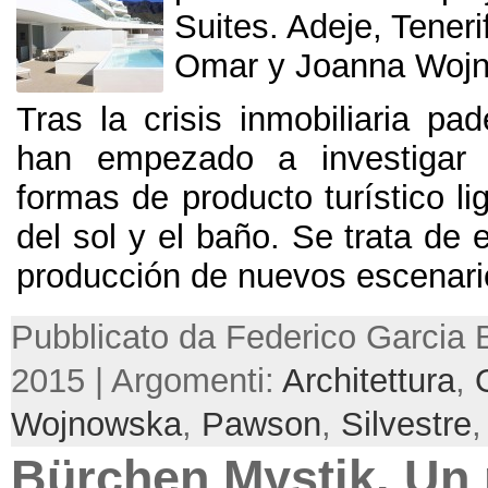
Suites
.
Adeje
, Teneri
Omar y Joanna Woj
Tras la crisis inmobiliaria pad
han empezado a investigar
formas de producto turístico lig
del sol y el baño
.
Se trata de 
producción de nuevos escenari
Pubblicato da Federico Garcia Ba
2015 | Argomenti:
Architettura
,
Wojnowska
,
Pawson
,
Silvestre
Bürchen Mystik
.
Un 