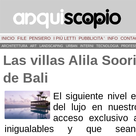
INICIO
FILE
PENSIERO
I PIÙ LETTI
PUBBLICITA '
INFO
CONTA
ARCHITETTURA
ART
LANDSCAPING
URBAN
INTERNI
TECNOLOGIA
PROFES
Las villas Alila Soori
de Bali
El siguiente nivel 
del lujo en nuest
acceso exclusivo 
inigualables y que sean 