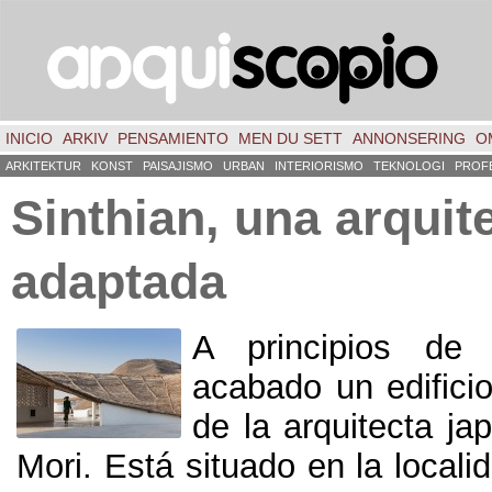
INICIO
ARKIV
PENSAMIENTO
MEN DU SETT
ANNONSERING
O
ARKITEKTUR
KONST
PAISAJISMO
URBAN
INTERIORISMO
TEKNOLOGI
PROF
Sinthian
,
una arquit
adaptada
A principios d
acabado un edificio
de la arquitecta j
Mori
.
Está situado en la local