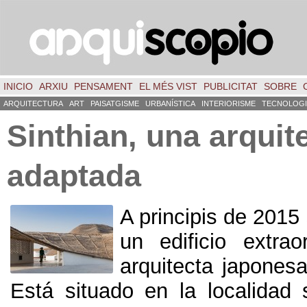
INICIO
ARXIU
PENSAMENT
EL MÉS VIST
PUBLICITAT
SOBRE
ARQUITECTURA
ART
PAISATGISME
URBANÍSTICA
INTERIORISME
TECNOLOGI
Sinthian
,
una arquit
adaptada
A principis de 2015
un edificio extrao
arquitecta japones
Está situado en la localidad