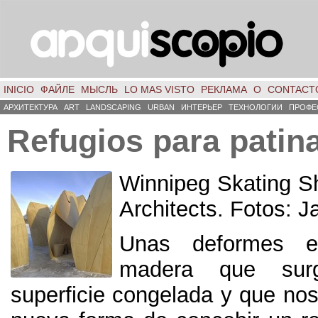
INICIO
ФАЙЛЕ
МЫСЛЬ
LO MAS VISTO
РЕКЛАМА
О
CONTACT
АРХИТЕКТУРА
ART
LANDSCAPING
URBAN
ИНТЕРЬЕР
ТЕХНОЛОГИИ
ПРОФЕ
Refugios para patin
Winnipeg Skating Sh
Architects
. Fotos:
J
Unas deformes es
madera que su
superficie congelada y que no