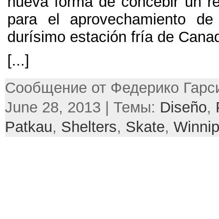
nueva forma de concebir un re
para el aprovechamiento de
durísimo estación fría de Cana
[...]
Сообщение от Федерико Гарси
June 28, 2013 | Темы:
Diseño
,
Patkau
,
Shelters
,
Skate
,
Winni