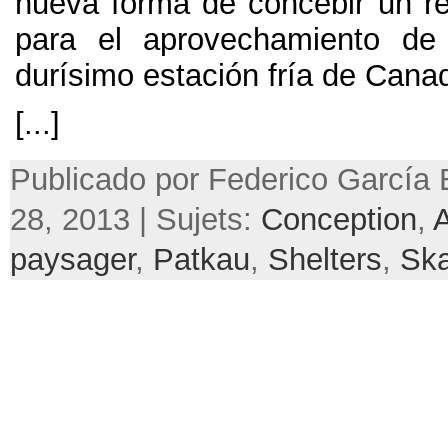
nueva forma de concebir un re
para el aprovechamiento de
durísimo estación fría de Cana
[...]
Publicado por Federico García 
28, 2013 | Sujets:
Conception
,
paysager
,
Patkau
,
Shelters
,
Ska