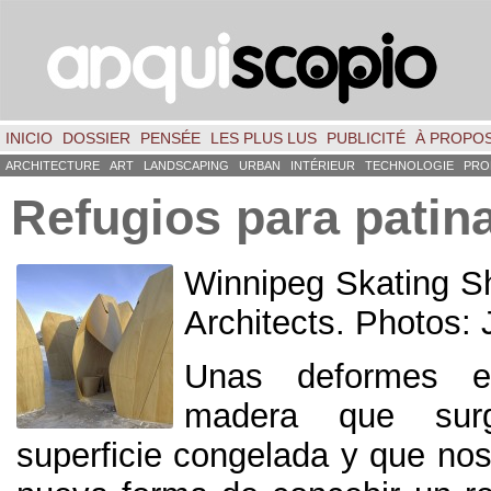
INICIO
DOSSIER
PENSÉE
LES PLUS LUS
PUBLICITÉ
À PROPO
ARCHITECTURE
ART
LANDSCAPING
URBAN
INTÉRIEUR
TECHNOLOGIE
PRO
Refugios para patin
Winnipeg Skating Sh
Architects
. Photos:
Unas deformes es
madera que su
superficie congelada y que no