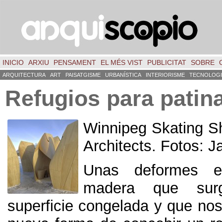
INICIO
ARXIU
PENSAMENT
EL MÉS VIST
PUBLICITAT
SOBRE
ARQUITECTURA
ART
PAISATGISME
URBANÍSTICA
INTERIORISME
TECNOLOGI
Refugios para patin
Winnipeg Skating Sh
Architects
. Fotos:
J
Unas deformes es
madera que su
superficie congelada y que no