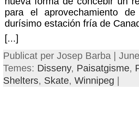
nueva forma de concebir un re
para el aprovechamiento de
durísimo estación fría de Cana
[...]
Publicat per Josep Barba | June
Temes:
Disseny
,
Paisatgisme
,
Shelters
,
Skate
,
Winnipeg
|