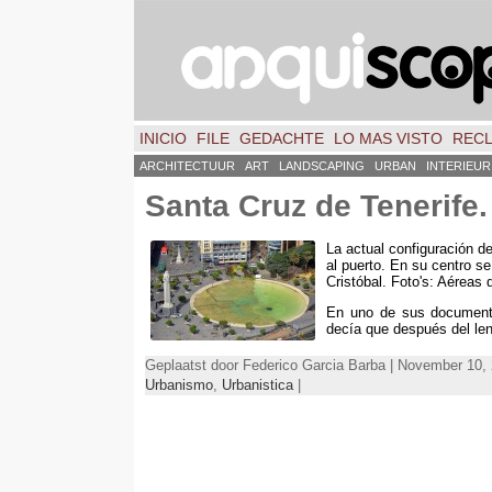
INICIO
FILE
GEDACHTE
LO MAS VISTO
REC
ARCHITECTUUR
ART
LANDSCAPING
URBAN
INTERIEUR
Santa Cruz de Tenerife
La actual configuración d
al puerto
.
En su centro se 
Cristóbal
. Foto's:
Aéreas 
En uno de sus document
decía que después del len
Geplaatst door Federico Garcia Barba | November 10, 
Urbanismo
,
Urbanistica
|