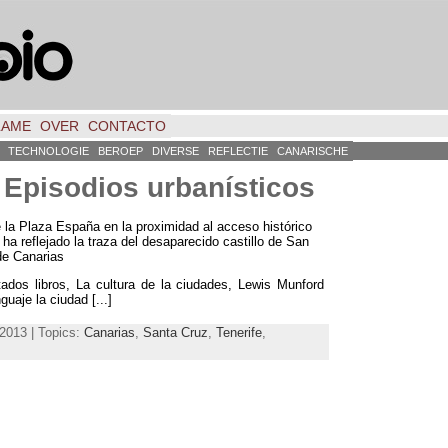
LAME
OVER
CONTACTO
TECHNOLOGIE
BEROEP
DIVERSE
REFLECTIE
CANARISCHE
.
Episodios urbanísticos
e la Plaza España en la proximidad al acceso histórico
ha reflejado la traza del desaparecido castillo de San
de Canarias
ados libros
,
La cultura de la ciudades
,
Lewis Munford
guaje la ciudad
[...]
2013 | Topics:
Canarias
,
Santa Cruz
,
Tenerife
,