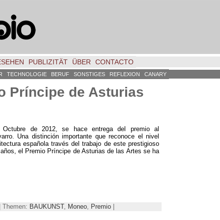
ESEHEN
PUBLIZITÄT
ÜBER
CONTACTO
R
TECHNOLOGIE
BERUF
SONSTIGES
REFLEXION
CANARY
 Príncipe de Asturias
 Octubre de
2012,
se hace entrega del premio al
varro
.
Una distinción importante que reconoce el nivel
tectura española través del trabajo de este prestigioso
 años
,
el Premio Príncipe de Asturias de las Artes se ha
 | Themen:
BAUKUNST
,
Moneo
,
Premio
|