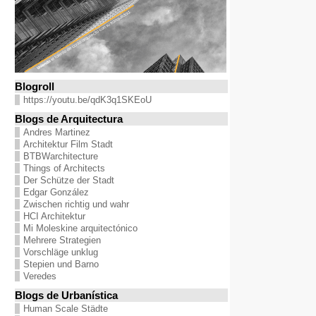
Blogroll
https://youtu.be/qdK3q1SKEoU
Blogs de Arquitectura
Andres Martinez
Architektur Film Stadt
BTBWarchitecture
Things of Architects
Der Schütze der Stadt
Edgar González
Zwischen richtig und wahr
HCI Architektur
Mi Moleskine arquitectónico
Mehrere Strategien
Vorschläge unklug
Stepien und Barno
Veredes
Blogs de Urbanística
Human Scale Städte