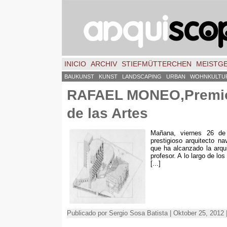
INICIO
ARCHIV
STIEFMÜTTERCHEN
MEISTG
BAUKUNST
KUNST
LANDSCAPING
URBAN
WOHNKULTU
RAFAEL MONEO
,
Premio
de las Artes
Mañana
,
viernes
26
de
prestigioso arquitecto na
que ha alcanzado la arqui
profesor
.
A lo largo de los
[...]
Publicado por Sergio Sosa Batista | Oktober 25, 2012