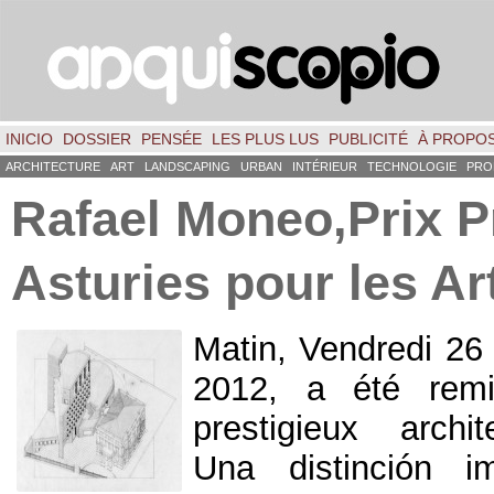
INICIO
DOSSIER
PENSÉE
LES PLUS LUS
PUBLICITÉ
À PROPO
ARCHITECTURE
ART
LANDSCAPING
URBAN
INTÉRIEUR
TECHNOLOGIE
PRO
Rafael Moneo,Prix ​​
Asturies pour les Ar
Matin, Vendredi 2
2012, a été remi
prestigieux archi
Una distinción i