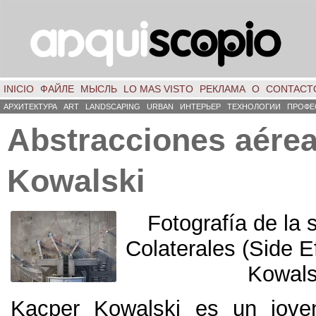
INICIO
ФАЙЛЕ
МЫСЛЬ
LO MAS VISTO
РЕКЛАМА
О
CONTACT
АРХИТЕКТУРА
ART
LANDSCAPING
URBAN
ИНТЕРЬЕР
ТЕХНОЛОГИИ
ПРОФЕ
Abstracciones aére
Kowalski
Fotografía de la 
Colaterales
(
Side E
Kowals
Kacper Kowalski es un jove