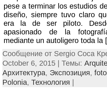
pese a terminar los estudios de
diseño
,
siempre tuvo claro q
era la de ser piloto
. Des
apasionado de la fotografí
mediante un autoligero toda la
[
Сообщение от Sergio Соса Кре
October 6, 2015 | Темы:
Arquit
Архитектура
,
Экспозиция
,
foto
Polonia
,
Технология
|