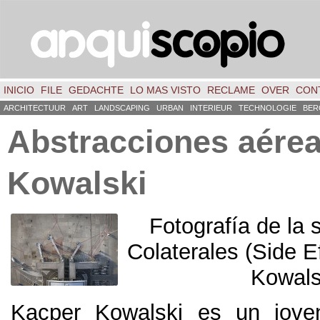
INICIO
FILE
GEDACHTE
LO MAS VISTO
RECLAME
OVER
CON
ARCHITECTUUR
ART
LANDSCAPING
URBAN
INTERIEUR
TECHNOLOGIE
BER
Abstracciones aére
Kowalski
Fotografía de la 
Colaterales
(
Side E
Kowals
Kacper Kowalski es un jove